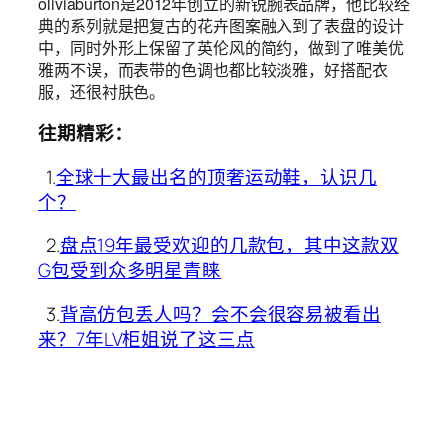
oliviaburton是2012年创立的新锐腕表品牌，他比较经
典的系列就是把复古的花卉图案融入到了表盘的设计
中，同时外形上保留了英伦风的简约，做到了唯美优
雅两不误，而表带的色调也都比较淡雅，好搭配衣
服，还很衬肤色。
往期精彩：
1.
全球十大最出名的顶奢运动鞋，认识几
个？
2.
盘点19年最受欢迎的几款包，其中这款双
G包受到众多明星青睐
3.
背高仿包丢人吗？会不会很容易被看出
来？7年LV柜姐说了这三点