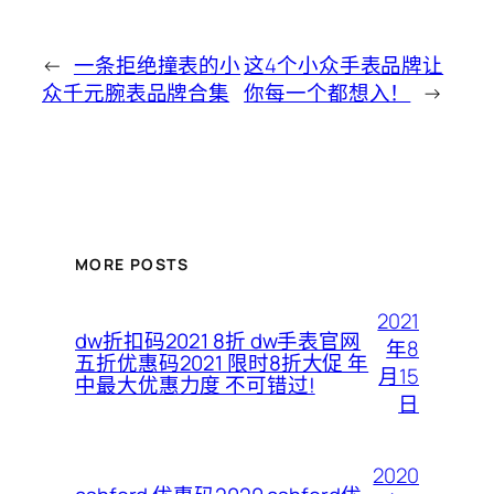
←
一条拒绝撞表的小
这4个小众手表品牌让
众千元腕表品牌合集
你每一个都想入！
→
MORE POSTS
2021
dw折扣码2021 8折 dw手表官网
年8
五折优惠码2021 限时8折大促 年
月15
中最大优惠力度 不可错过!
日
2020