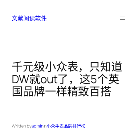
Skip
to
文献阅读软件
content
千元级小众表，只知道
DW就out了，这5个英
国品牌一样精致百搭
Written by
admin
in
小众手表品牌排行榜