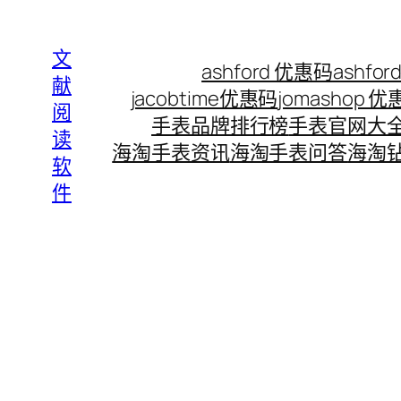
Skip
to
文
ashford 优惠码
ashf
content
献
jacobtime优惠码
jomashop 
阅
手表品牌排行榜
手表官网大
读
海淘手表资讯
海淘手表问答
海淘
软
件