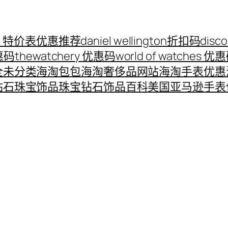
ord 特价表优惠推荐
daniel wellington折扣码
disc
优惠码
thewatchery 优惠码
world of watches 优
全
未分类
海淘包包
海淘奢侈品网站
海淘手表优惠
钻石珠宝饰品
珠宝钻石饰品百科
美国亚马逊手表