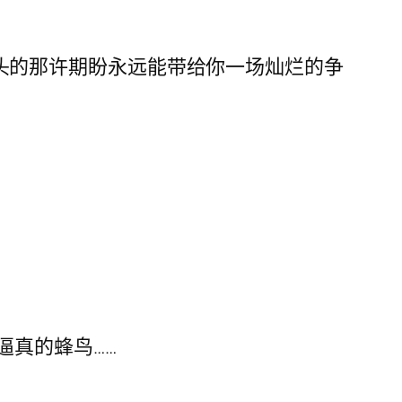
一低头的那许期盼永远能带给你一场灿烂的争
逼真的蜂鸟……