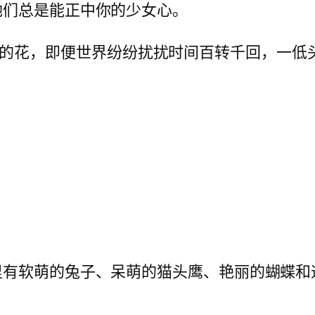
她们总是能正中你的少女心。
簇永不凋谢的花，即便世界纷纷扰扰时间百转千回，
有软萌的兔子、呆萌的猫头鹰、艳丽的蝴蝶和