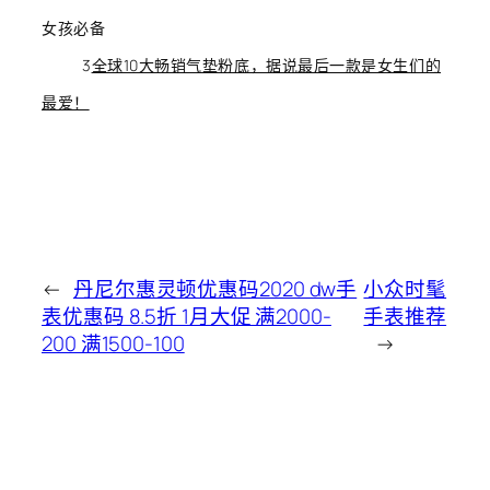
女孩必备
3
全球10大畅销气垫粉底，据说最后一款是女生们的
最爱！
←
丹尼尔惠灵顿优惠码2020 dw手
小众时髦
表优惠码 8.5折 1月大促 满2000-
手表推荐
200 满1500-100
→