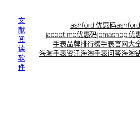
Skip
to
文
ashford 优惠码
ashf
content
献
jacobtime优惠码
jomashop 
阅
手表品牌排行榜
手表官网大
读
海淘手表资讯
海淘手表问答
海淘
软
件