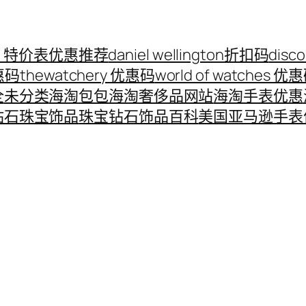
ord 特价表优惠推荐
daniel wellington折扣码
disc
优惠码
thewatchery 优惠码
world of watches 优
全
未分类
海淘包包
海淘奢侈品网站
海淘手表优惠
钻石珠宝饰品
珠宝钻石饰品百科
美国亚马逊手表