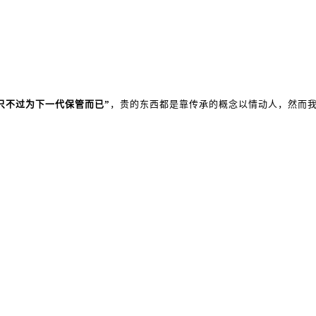
只不过为下一代保管而已”
，贵的东西都是靠传承的概念以情动人，然而