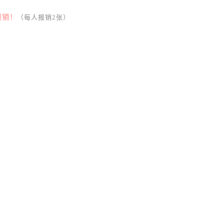
报销！
（每人报销2张）