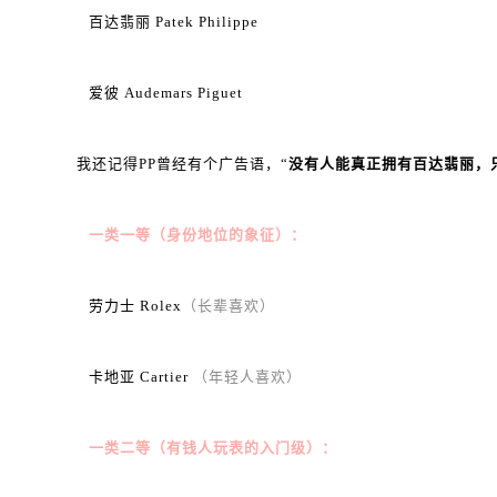
百达翡丽 Patek Philippe
爱彼 Audemars Piguet
我还记得PP曾经有个广告语，“
没有人能真正拥有百达翡丽，
一类一等（身份地位的象征）：
劳力士 Rolex
（长辈喜欢）
卡地亚 Cartier
（年轻人喜欢）
一类二等（有钱人玩表的入门级）：