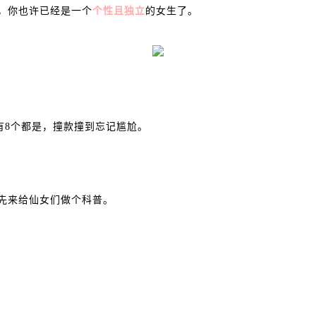
，你也许已经是一个
个性且独立
的女生了。
有8个都是，撞款撞到忘记尴尬。
先来给仙女们做个科普。