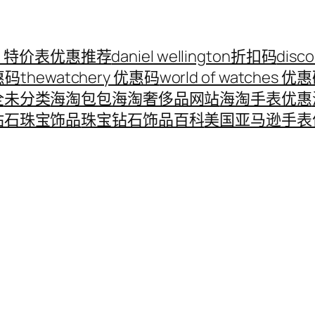
ord 特价表优惠推荐
daniel wellington折扣码
disc
优惠码
thewatchery 优惠码
world of watches 优
全
未分类
海淘包包
海淘奢侈品网站
海淘手表优惠
钻石珠宝饰品
珠宝钻石饰品百科
美国亚马逊手表