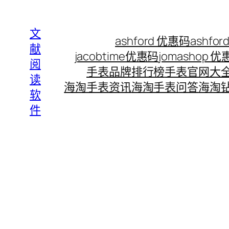
Skip
to
文
ashford 优惠码
ashf
content
献
jacobtime优惠码
jomashop 
阅
手表品牌排行榜
手表官网大
读
海淘手表资讯
海淘手表问答
海淘
软
件