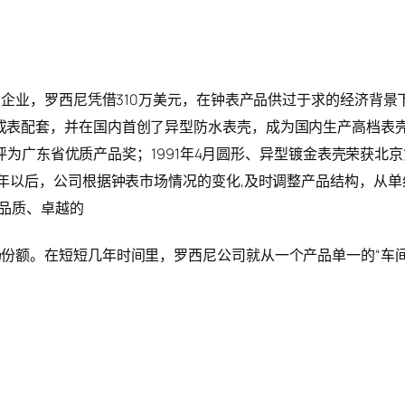
合资企业，罗西尼凭借310万美元，在钟表产品供过于求的经济背
表配套，并在国内首创了异型防水表壳，成为国内生产高档表壳的
表壳被评为广东省优质产品奖；1991年4月圆形、异型镀金表壳荣
0年以后，公司根据钟表市场情况的变化,及时调整产品结构，从
品质、卓越的
份额。在短短几年时间里，罗西尼公司就从一个产品单一的“车