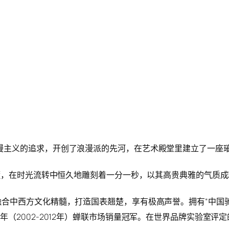
浪漫主义的追求，开创了浪漫派的先河，在艺术殿堂里建立了一座
化精髓，在时光流转中恒久地雕刻着一分一秒，以其高贵典雅的气质
合中西方文化精髓，打造国表翘楚，享有极高声誉。拥有“中国驰名
（2002-2012年）蝉联市场销量冠军。在世界品牌实验室评定