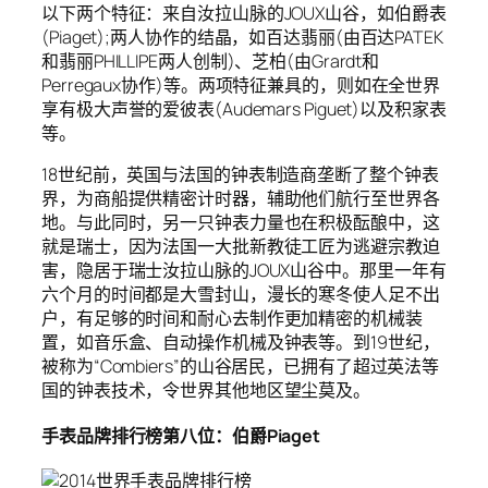
以下两个特征：来自汝拉山脉的JOUX山谷，如伯爵表
(Piaget);两人协作的结晶，如百达翡丽(由百达PATEK
和翡丽PHILLIPE两人创制)、芝柏(由Grardt和
Perregaux协作)等。两项特征兼具的，则如在全世界
享有极大声誉的爱彼表(Audemars Piguet)以及积家表
等。
18世纪前，英国与法国的钟表制造商垄断了整个钟表
界，为商船提供精密计时器，辅助他们航行至世界各
地。与此同时，另一只钟表力量也在积极酝酿中，这
就是瑞士，因为法国一大批新教徒工匠为逃避宗教迫
害，隐居于瑞士汝拉山脉的JOUX山谷中。那里一年有
六个月的时间都是大雪封山，漫长的寒冬使人足不出
户，有足够的时间和耐心去制作更加精密的机械装
置，如音乐盒、自动操作机械及钟表等。到19世纪，
被称为“Combiers”的山谷居民，已拥有了超过英法等
国的钟表技术，令世界其他地区望尘莫及。
手表品牌排行榜第八位：伯爵Piaget