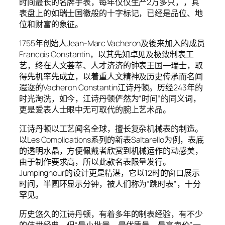
时间最长的名牌手表，每年仅仅生产2万多只，，其
表盘上的如瑞士国徽般的十字标记，已经是品位、地
位和财富的象征。
1755年创始人Jean-Marc Vacheron及後来加入的成员
Francois Constantin，以其先知卓见及极致制表工
艺，终在人文荟萃、人才济济的钟表王国━瑞士，取
得先机率先成立，以着重人文精神及历史传承而名闻
遐迩的Vacheron Constantin江诗丹顿。历经243年的
时光淘洗，如今，江诗丹顿俨然为“时间”的同义词，
更是爱表人士眼中无可取代的腕上艺术品。
江诗丹顿以工艺闻名全球，擅长复杂机械表的制造。
以Les Complications系列的新表Saltarello为例，表底
的透明水晶，方便佩戴者欣赏到机械运作的动感美，
由于制作要求高，所以此款名表限量发行。
Jumpinghour的设计更是精湛，它以12时的窗口展示
时间，半圆环显示分钟，被人们称为“跳时表”，十分
罕见。
历史悠久的江诗丹顿，有着多年的制表经验，有不少