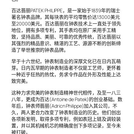
百达翡丽PATEK PHILIPPE，是一家始于1839年的瑞士
著名钟表品牌，其每块表的平均零售价达13000美元
至20000美元。百达翡丽在钟表技术上一直处于领先
地位，拥有多项专利，其手表均在原厂采用手工精
致，坚持品质、美丽、可靠的优秀传统，百达翡丽以
其强烈的精品意识、精湛的工艺、源源不断的创新缔
造了举世推崇的钟表品牌。
早于十六世纪，钟表制造业的深厚文化已在日内瓦萌
芽。日内瓦早期的钟表制造者不仅是工艺师，更怀着
一种近乎狂热的热忱，务求令作品在外形及性能上达
致完美。
这种力求完美的钟表制造精神世代相传，及至一八三
八年，更成为百达(Antoine de Patek)的创业基础。数
年后，钟表师翡丽(Adricn Philippe)加入其公司，不
久，两人更合力改变了钟表制造业的历史。他们创出
各项新发明，取得多项专利，例如表冠上链及调较装
置，并以其机械机芯的精确度创下多项记录，至今未
被打破。