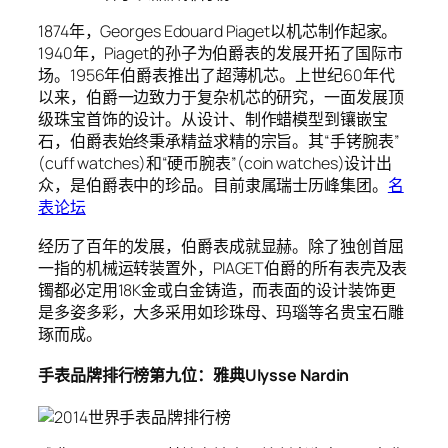
1874年，Georges Edouard Piaget以机芯制作起家。
1940年，Piaget的孙子为伯爵表的发展开拓了国际市
场。1956年伯爵表推出了超薄机芯。上世纪60年代
以来，伯爵一边致力于复杂机芯的研究，一面发展顶
级珠宝首饰的设计。从设计、制作蜡模型到镶嵌宝
石，伯爵表始终秉承精益求精的宗旨。其“手铐腕表”
(cuff watches)和“硬币腕表”(coin watches)设计出
众，是伯爵表中的珍品。目前隶属瑞士历峰集团。
名
表论坛
经历了百年的发展，伯爵表成就显赫。除了独创首屈
一指的机械运转装置外，PIAGET伯爵的所有表壳及表
镯都必定用18K金或白金铸造，而表面的设计装饰更
是多姿多彩，大多采用如珍珠母、玛瑙等名贵宝石雕
琢而成。
手表品牌排行榜第九位：雅典Ulysse Nardin