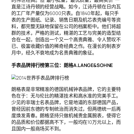
的伟世经典。但“最小批量，最优质量，最高卖价”一
直是江诗丹顿的经营战略。如今，江诗丹顿在日内瓦
的工厂年产量仅为6000只表。自1840年起，每只手
表的生产图纸、记录、销售日期及机芯表壳编号等资
料，都完整无缺地保留在公司的档案柜中。他们将超
群的技术，严格的测试，精湛的工艺与完美的造型结
合在一起，创造出一个又一个高贵典雅、令人赞叹不
已、极富收藏价值的稀奇经典之作。在漫长的制表岁
月中，经久不衰地成为名贵典雅的象征。
手表品牌排行榜第三位：朗格A.LANGE&SOHNE
朗格表是非常精准的德国机械钟表品牌，它的主要特
色在于：无与伦比的精湛技术和高水准的完美手工。
少见的非瑞士名表品牌，它是地道的东部德国产品，
曾经因前东德的专制统治而消失过，但两德统一后再
度焕发青春。朗格坚持只做机械贵金属腕表，使得它
的品质和价位都据高不下，一般均在10万元以上，而
且国内一般商场买不到。