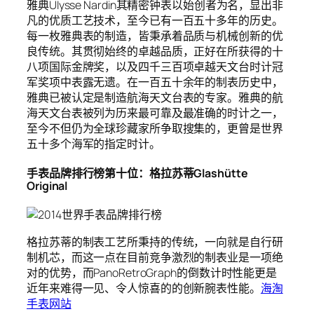
雅典UIysse Nardin其精密钟表以始创者为名，显出非
凡的优质工艺技术，至今已有一百五十多年的历史。
每一枚雅典表的制造，皆秉承着品质与机械创新的优
良传统。其贯彻始终的卓越品质，正好在所获得的十
八项国际金牌奖，以及四千三百项卓越天文台时计冠
军奖项中表露无遗。在一百五十余年的制表历史中，
雅典已被认定是制造航海天文台表的专家。雅典的航
海天文台表被列为历来最可靠及最准确的时计之一，
至今不但仍为全球珍藏家所争取搜集的，更曾是世界
五十多个海军的指定时计。
手表品牌排行榜第十位：格拉苏蒂Glashütte
Original
格拉苏蒂的制表工艺所秉持的传统，一向就是自行研
制机芯，而这一点在目前竞争激烈的制表业是一项绝
对的优势，而PanoRetroGraph的倒数计时性能更是
近年来难得一见、令人惊喜的的创新腕表性能。
海淘
手表网站