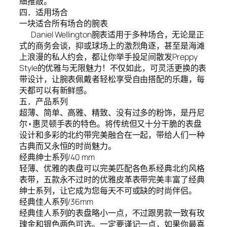
细推敲。
四．适用场合
一块适合所有场合的腕表
Daniel Wellington腕表适用于多种场合，无论是正
式的商务会谈，抑或球场上的激烈角逐，甚至是海滩
上浪漫的私人约会，都让你举手投足间散发Preppy
Style的优雅与无限魅力！不仅如此，可灵活更换的表
带设计，让腕表佩戴者轻松享受自由搭配的乐趣，每
天都可以有新鲜感。
五．产品系列
超薄、简单、高雅、精致、没有过多的粉饰，是丹尼
尔•惠灵顿手表的特色。将传统但又十分干脆的表盘
设计和多彩的北约带完美融合在一起，带给人们一种
古典而又永恒的时尚魅力。
经典绅士系列/40 mm
轻薄、优雅的表盘可以完美匹配各色系经典北约风格
表带，五款永不过时的优雅皮革表带完美丰富了经典
绅士系列，让它成为您每天不可或缺的时尚伴侣。
经典佳人系列/36mm
经典佳人系列的表盘略小一点，不过跟男款一致有玫
瑰金和银色两色可选。一定要谨记一点，如果你最喜