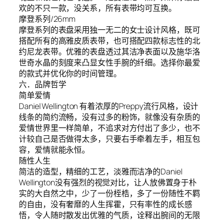
欢的不只一款，没关系，所有表带均可互换。
摩登系列/26mm
摩登系列的表盘采用独一无二的女士设计风格，既可
搭配所有的高雅皮质表带，也可搭配四款标志性的北
约尼龙表带。优雅的表盘透过其洁净表面以及施华洛
世奇水晶的刻度来凸显女性手腕的纤细。选择你最爱
的款式并优化你的时间管理。
六．品牌哲学
简单爱情
Daniel Wellington 有着浓厚的Preppy流行风格，设计
线条的简约流畅，没有过多的粉饰，就像没有杂质的
爱情世界里一样简单，不追求对方付出了多少，也不
计较自己是否做得太多，只要右手牵着左手，相互包
容，爱情就能永恒。
随性人生
简洁的造型，精细的工艺，淡雅而洁净的Daniel
Wellington没有强烈的视觉对比，让人放佛置身于朴
实的大自然之中，少了一份桎梏，多了一份随性不羁
的自由，没有奢靡的人生挥霍，只有率性的成长感
悟，令人随时散发出优雅的气质，诠释出腕间的无限