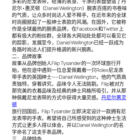
多彩的尼龙表带，轻薄的表身、干净的表盘塑造了丹
尼尔•惠灵顿（Daniel Wellington）腕表百搭的书卷味
的气质，让众多时尚达人爱不释手，在近年来的全球
时尚圈掀起了一股绅士表款的风潮。在国外，它被称
作是全球最热的腕表品牌，在Facebook和Twitter上
都有极大的粉丝群，全球各大网站处处都可以看见它
的踪影，发展至今，Daniel Wellington已经一跃成为
各路时尚达人们提升格调的新兴腕表。
二．品牌故事
故事从品牌创始人Filip Tysander的一次环球旅行开
始，他在途中遇到一位总爱佩戴着一只Rolex尼龙表
带手表的英国绅士——Daniel Wellington，他的气质高
贵独特，穿着讲究，品味令人无法挑剔。Filip被对方
那完美的衣着品味及经典的绅士风格所吸引，并从那
种佩戴尼龙表带的方式中获得大量灵感。
丹尼尔惠灵
顿
旅行回国后，Filip Tysander立即决定设计一款拥有尼
龙表带的手表，希望将自己所感受到的这种绅士生活
方式让更多人得以体会，并以Daniel Wellington的名
字命名了这支手表品牌。
三．品牌特色