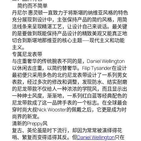
简约而不简单
丹尼尔·惠灵顿一直致力于将斯堪的纳维亚风格的特色
充分展现到设计中，主张保持产品的简约风格，用简
洁线条来呈现精湛工艺，让设计自己来说话。最关键
的是要做到既能保持产品设计的精致美观又能真正地
切合到斯堪地那维亚的核心主题——现代主义和功能
主义。
专属尼龙表带
与庄重奢华的传统腕表不同的是，Daniel Wellington
以休闲去庄重，以简约替奢华。Filip Tysander在设计
最初便只采用多色的北约尼龙表带设计了一系列男女
表款，经过多次的修改和调整，发现防水、结实耐磨
的尼龙带款不仅给人一种浓浓的学院风，而且显示出
一种绅士风度，渐渐地，一系列红白蓝等经典配色的
尼龙带款成了这一品牌手表的一个标志。在全球最会
穿时尚大叔Nick Wooster的佩戴之后，它更是成为时
尚界的新宠。
清新的Preppy风
复古、英伦虽是时下流行，却因为常常被演绎得花
哨、繁复而变得适得其反。但
Daniel Wellington
只在