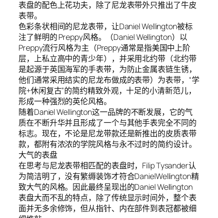
表盘的配色上花功夫，除了尼龙表带外只推出了牛皮
表带。
色彩条状相间的尼龙表带，让Daniel Wellington被标
注了鲜明的 Preppy风格。（Daniel Wellington）以
Preppy流行风格为主（Preppy通常是指美国中上阶
层，上私立高中的青少年），并采用北约带（北约带
是起源于英国海军的手表带，为防止金属表链生锈，
他们通常采用结实的尼龙布做成的表带）为表带，“学
院+休闲复古”的简约精致外观，十足的小清新范儿，
形成一种强烈的英伦风格。
随着Daniel Wellington这一品牌的不断发展，它的气
质在不断升华并且形成了一个与其他手表完全不同的
标志。现在，不论是尼龙带款还是新推出的皮质表带
款，都附有浓浓的学院风格与永不过时的简约设计。
大气的表盘
在思考与尼龙表带相匹配的表盘时，Filip Tysander认
为简洁明了，没有繁缛装饰才符合DanielWellington精
致大气的风格。因此最终呈现出的Daniel Wellington
表盘大而不乱的特点，除了传统显示时间外，整个表
面并无多余修饰，但从指针、内在部件到表冠都被细