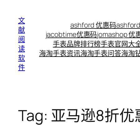
Skip
to
文
ashford 优惠码
ashf
content
献
jacobtime优惠码
jomashop 
阅
手表品牌排行榜
手表官网大
读
海淘手表资讯
海淘手表问答
海淘
软
件
Tag:
亚马逊8折优