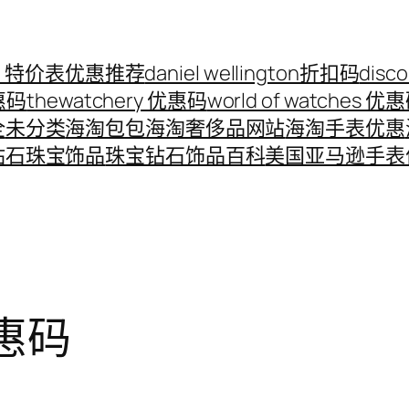
ord 特价表优惠推荐
daniel wellington折扣码
disc
优惠码
thewatchery 优惠码
world of watches 优
全
未分类
海淘包包
海淘奢侈品网站
海淘手表优惠
钻石珠宝饰品
珠宝钻石饰品百科
美国亚马逊手表
惠码