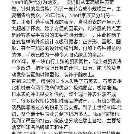
Naeff的后代分为两支，一支仍旧从事高级钟表定
做，针对的是贵族；而另一支转变成小规模生产，主
要销售给民众。20年代末，Naeff家族又分出另一
支，主要打造手表外观的表壳，当时腕表的产量已大
大超越了怀表。除了方便的因素外，可外露的特点更
是顾客购买手表时的重要考虑因素之一，由此推动了
各式各样的外观设计以吸引顾客：正方形、蛋形、圆
形，甚至三角形的设计纷纷出现，再加上各种特意的
装饰，手表已成为一种令人眼花缭乱的商品。
1926年，第一块自行上弦的腕表问世，瑞士对腕表进
一步改进，把怀表所具有的计时、日历、陀飞轮及自
动发条装置加以微型化，装饰于腕表上。
直到1965年，精明的日本人发明了石英表。石英表相
比机械表有两个致命的优点：极端便宜，极端准确。
日本表的冲击是灾难性的，整个瑞士钟表业溃不成
军，很多世代相传的机械表品牌破产，只有极少数高
端品牌靠着过去的积累苦苦支撑。到了上世纪80年代
初，整个瑞士钟表业只剩下1.5万多人。Naeff家族也
受到了严重的打击，家族也分散在瑞士各地，主要帮
助某些知名品牌加工和生产。
直到2005年，Naeff家族在故乡圣加仑州阿尔特施泰