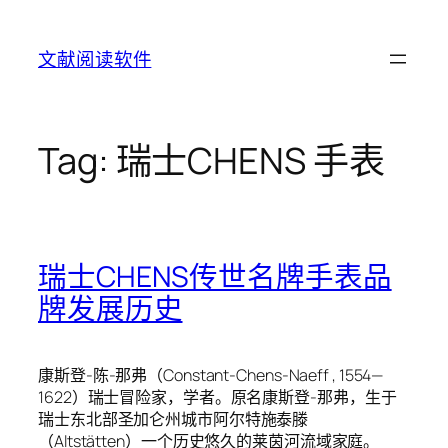
Skip
to
文献阅读软件
content
Tag:
瑞士CHENS 手表
瑞士CHENS传世名牌手表品
牌发展历史
康斯登-陈-那弗（Constant-Chens-Naeff , 1554—
1622）瑞士冒险家，学者。原名康斯登-那弗，生于
瑞士东北部圣加仑州城市阿尔特施泰滕
（Altstätten）一个历史悠久的莱茵河流域家庭。