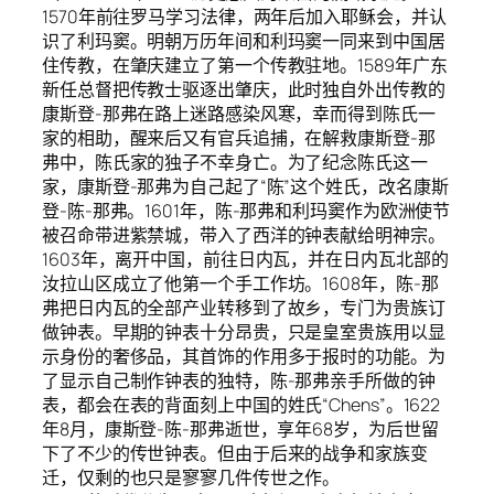
1570年前往罗马学习法律，两年后加入耶稣会，并认
识了利玛窦。明朝万历年间和利玛窦一同来到中国居
住传教，在肇庆建立了第一个传教驻地。1589年广东
新任总督把传教士驱逐出肇庆，此时独自外出传教的
康斯登-那弗在路上迷路感染风寒，幸而得到陈氏一
家的相助，醒来后又有官兵追捕，在解救康斯登-那
弗中，陈氏家的独子不幸身亡。为了纪念陈氏这一
家，康斯登-那弗为自己起了“陈”这个姓氏，改名康斯
登-陈-那弗。1601年，陈-那弗和利玛窦作为欧洲使节
被召命带进紫禁城，带入了西洋的钟表献给明神宗。
1603年，离开中国，前往日内瓦，并在日内瓦北部的
汝拉山区成立了他第一个手工作坊。1608年，陈-那
弗把日内瓦的全部产业转移到了故乡，专门为贵族订
做钟表。早期的钟表十分昂贵，只是皇室贵族用以显
示身份的奢侈品，其首饰的作用多于报时的功能。为
了显示自己制作钟表的独特，陈-那弗亲手所做的钟
表，都会在表的背面刻上中国的姓氏“Chens”。1622
年8月，康斯登-陈-那弗逝世，享年68岁，为后世留
下了不少的传世钟表。但由于后来的战争和家族变
迁，仅剩的也只是寥寥几件传世之作。