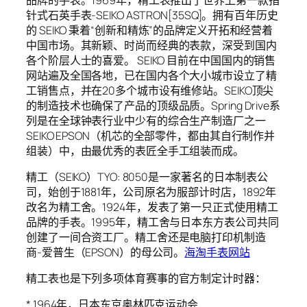
针式石英手表-SEIKO ASTRON[35SQ]。拥有百年历史
的 SEIKO 秉着“创新和精炼”的品牌定义开拓和经营着
中国市场。其新颖、时尚而经典的表款，深受到国内
各个阶层人士的喜爱。 SEIKO 目前在中国国内的销售
网站遍及全国各地，已在国内各个大小城市设立了精
工销售点，并在20多个城市设有维修站。SEIKO顶尖
的制造技术也确保了产品的顶级品质。Spring Drive系
列是在全球钟表行业中少有的综合生产制造厂之一
SEIKO EPSON（机芯的全部零件，都由其自行制作并
组装）中，由最优秀的表匠全手工组装而成。
精工（SEIKO）TYO: 8050是一家著名的
日本
制表公
司，始创于1881年，公司原名为服部计时店，1892年
改名为精工舍。1924年，发表了第一只正式使用精工
品牌的手表。1995年，精工舍与日本东方表公司共同
创建了一间合资工厂。精工舍还是电脑打印机制造
商-爱普生（EPSON）的母公司。
海淘手表网站
精工表也是下列多项体育赛事的官方制定计时器：
* 1964年，日本东京奥林匹克运动会