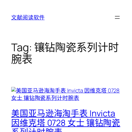
Skip
to
文献阅读软件
content
Tag:
镶钻陶瓷系列计时
腕表
美国亚马逊海淘手表 Invicta
因维克塔 0728 女士 镶钻陶瓷