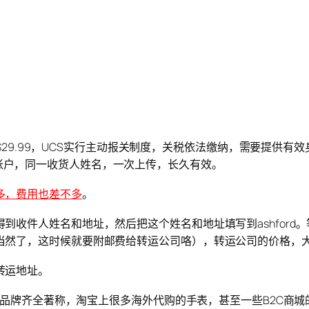
一为$29.99，UCS实行主动报关制度，关税依法缴纳，需要提
同一购物帐户，同一收货人姓名，一次上传，长久有效。
多，费用也差不多
。
到收件人姓名和地址，然后把这个姓名和地址填写到ashford
当然了，这时候就要附邮费给转运公司咯），转运公司的价格，
转运地址。
和品牌齐全著称，淘宝上很多海外代购的手表，甚至一些B2C商城的手