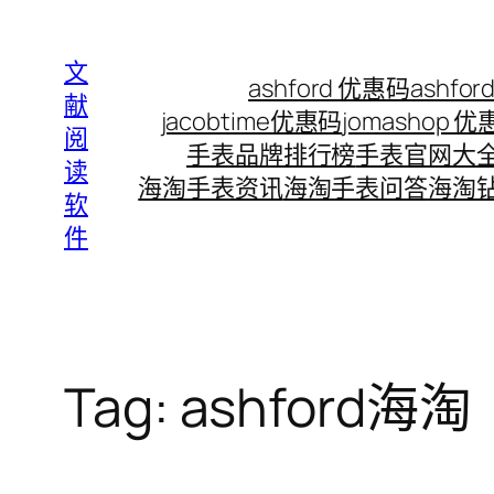
Skip
to
文
ashford 优惠码
ashf
content
献
jacobtime优惠码
jomashop 
阅
手表品牌排行榜
手表官网大
读
海淘手表资讯
海淘手表问答
海淘
软
件
Tag:
ashford海淘