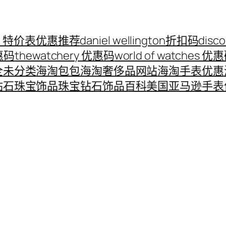
ord 特价表优惠推荐
daniel wellington折扣码
disc
优惠码
thewatchery 优惠码
world of watches 优
全
未分类
海淘包包
海淘奢侈品网站
海淘手表优惠
钻石珠宝饰品
珠宝钻石饰品百科
美国亚马逊手表