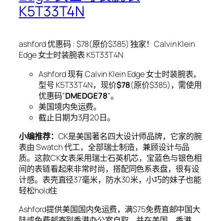
K5T33T4N
ashford 优惠码 : $78(原价$385) 独家！Calvin Klein
Edge 女士时装腕表 K5T33T4N
Ashford 现有 Calvin Klein Edge 女士时装腕表，
型号 K5T33T4N，现价
$78
(原价$385)，需使用
优惠码”
DMEDGE78
“。
美国境内免运费。
截止日期为3月20日。
小编推荐：
CK是美国著名四大设计师品牌，它家的腕
表由 Swatch 代工，全部瑞士制造，兼顾设计与品
质。这款CK女表采用瑞士石英机芯，宝蓝色与银色相
间的表链看起来非常时尚，搭配同色系表盘，很有设
计感。表壳直径37毫米，防水30米，小巧的妹子也能
轻松hold住
Ashford提供美国国内免运费，满$75免费直邮中国大
陆或免费邮寄到香港办公室自取。并在美国，香港，