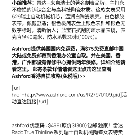
小编推荐：
雷达—来自瑞士的著名制表品牌，主打永
不磨损的钨钛合金与高科技陶瓷材质。这款女表采用
629瑞士自动机械机芯，温润白陶瓷表壳，白色橡胶
表带，佩戴舒适；银色极简表盘上银色表针和银色无
数字标时，清新怡人；蓝宝石抗刮防眩水晶表镜，表
壳直径40毫米，防水系数30米(100尺)。
Ashford提供美国国内免运费，满$75免费直邮中国
大陆或免费邮寄到香港办公室自取。并在美国，香
港，广州都设有保修中心提供两年保修。详细介绍请
看这里。 邮寄条款详情请看这里点击这里查看
Ashford香港自提攻略(免税哦)>>
[url
href=http://www.ashford.com/us/R27970109.pid]活
动直达链接[/url]
ashford 优惠码 : $499(原价$1800)包邮 独家！雷达
Rado True Thinline 系列瑞士自动机械陶瓷女表特卖