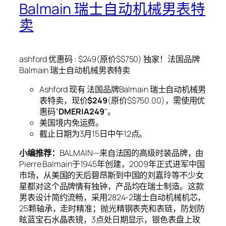
Balmain 瑞士自动机械男表特
卖
ashford 优惠码 : $249(原价$$750) 独家！法国品牌
Balmain 瑞士自动机械男表特卖
Ashford 现有 法国品牌Balmain 瑞士自动机械男
表特卖，现价
$249
(原价$$750.00)，需使用优
惠码”
DMERIA249
“。
美国境内免运费。
截止日期为3月15日中午12点。
小编推荐：
BALMAIN—来自法国的高级时装品牌，由
Pierre Balmain于1945年创建，2009年正式进军中国
市场，从美国的天后碧昂斯到中国的刘嘉玲等不少女
星都对这个品牌情有独钟，产品均在瑞士制造。这款
男表设计简约流畅，采用2824-2瑞士自动机械机芯，
25颗轴承，走时精准；抛光精钢表壳和表链，防划防
眩蓝宝石水晶表镜，3点处日期显示，银色表盘上玫