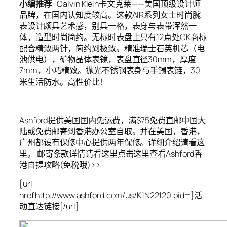
小编推荐
: Calvin Klein卡文克莱——美国顶级设计师
品牌，在国内认知度较高。这款AIR系列女士时尚腕
表设计颇具艺术感，别具一格，表身与表带浑然一
体，造型时尚简约。无标时表盘上只有12点处CK商标
配合精致两针，简约到极致。精准瑞士石英机芯（电
池供电），矿物晶体表镜，表盘直径30mm，厚度
7mm，小巧精致。抛光不锈钢表身与手镯表链，30
米生活防水。高性价比！
Ashford提供美国国内免运费，满$75免费直邮中国大
陆或免费邮寄到香港办公室自取。并在美国，香港，
广州都设有保修中心提供两年保修。详细介绍请看这
里。 邮寄条款详情请看这里点击这里查看Ashford香
港自提攻略(免税哦)>>
[url
hrefhttp://www.ashford.com/us/K1N22120.pid=]活
动直达链接[/url]