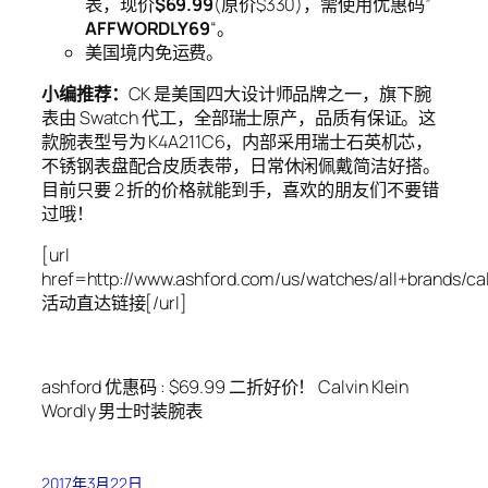
表，现价
$69.99
(原价$330)，需使用优惠码”
AFFWORDLY69
“。
美国境内免运费。
小编推荐：
CK 是美国四大设计师品牌之一，旗下腕
表由 Swatch 代工，全部瑞士原产，品质有保证。这
款腕表型号为 K4A211C6，内部采用瑞士石英机芯，
不锈钢表盘配合皮质表带，日常休闲佩戴简洁好搭。
目前只要 2 折的价格就能到手，喜欢的朋友们不要错
过哦！
[url
href=http://www.ashford.com/us/watches/all+brands/cal
活动直达链接[/url]
ashford 优惠码 : $69.99 二折好价！ Calvin Klein
Wordly 男士时装腕表
2017年3月22日