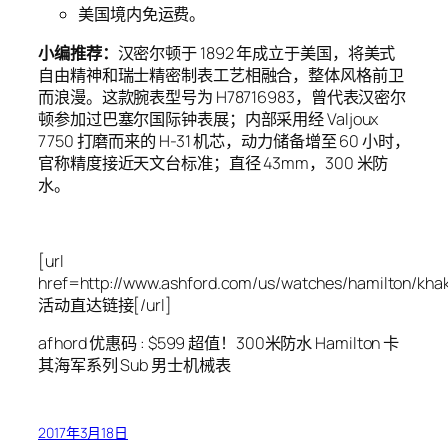
美国境内免运费。
小编推荐：
汉密尔顿于 1892 年成立于美国，将美式
自由精神和瑞士精密制表工艺相融合，整体风格前卫
而浪漫。这款腕表型号为 H78716983，曾代表汉密尔
顿参加过巴塞尔国际钟表展；内部采用经 Valjoux
7750 打磨而来的 H-31 机芯，动力储备增至 60 小时，
官称精度接近天文台标准；直径 43mm，300 米防
水。
[url
href=http://www.ashford.com/us/watches/hamilton/kha
活动直达链接[/url]
afhord 优惠码 : $599 超值！300米防水 Hamilton 卡
其海军系列 Sub 男士机械表
2017年3月18日