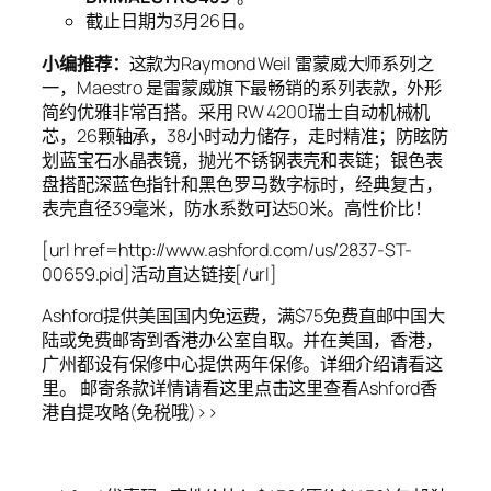
截止日期为3月26日。
小编推荐：
这款为Raymond Weil 雷蒙威大师系列之
一，Maestro 是雷蒙威旗下最畅销的系列表款，外形
简约优雅非常百搭。采用 RW 4200瑞士自动机械机
芯，26颗轴承，38小时动力储存，走时精准；防眩防
划蓝宝石水晶表镜，抛光不锈钢表壳和表链；银色表
盘搭配深蓝色指针和黑色罗马数字标时，经典复古，
表壳直径39毫米，防水系数可达50米。高性价比！
[url href=http://www.ashford.com/us/2837-ST-
00659.pid]活动直达链接[/url]
Ashford提供美国国内免运费，满$75免费直邮中国大
陆或免费邮寄到香港办公室自取。并在美国，香港，
广州都设有保修中心提供两年保修。详细介绍请看这
里。 邮寄条款详情请看这里点击这里查看Ashford香
港自提攻略(免税哦)>>