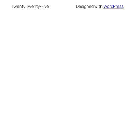
Twenty Twenty-Five
Designed with
WordPress