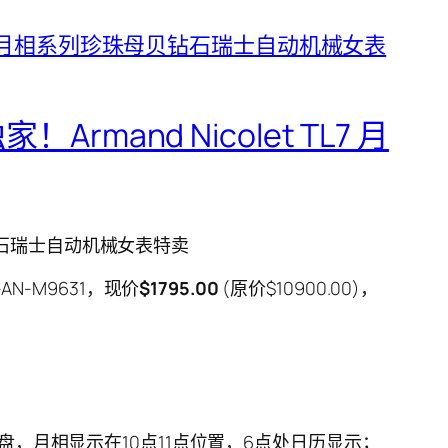
Armand Nicolet TL7 月
珠母贝钻石瑞士自动机械女表特卖
AN-M9631，现价
$1795.00
(原价$10900.00)，
盘，月相显示在10点11点位置，6点处日历显示；