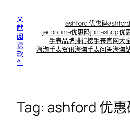
Skip
to
文
ashford 优惠码
ashf
content
献
jacobtime优惠码
jomashop 
阅
手表品牌排行榜
手表官网大
读
海淘手表资讯
海淘手表问答
海淘
软
件
Tag:
ashford 优