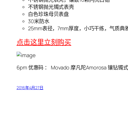
不锈钢抛光镯式表壳
白色珍珠母贝表盘
30米防水
25mm表径，7mm厚度，小巧干练，气质典
点击这里立刻购买
6pm 优惠码 ： Movado 摩凡陀Amorosa 镶钻镯式
2016年4月27日