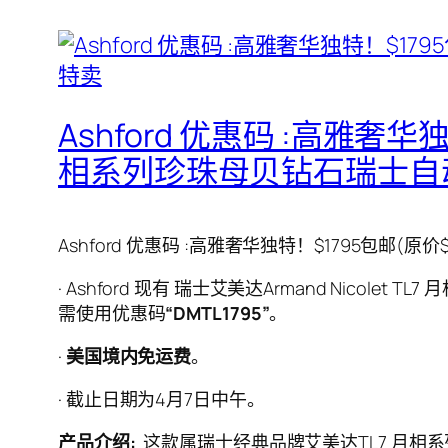
Ashford 优惠码 :高雅奢华独特
相系列珍珠母贝钻石瑞士自
Ashford 优惠码 :高雅奢华独特！$1795包邮(原价
· Ashford 现有 瑞士艾美达Armand Nicol
需使用优惠码
“DMTL1795”
。
·
美国境内免运费
。
· 截止日期为4月7日中午。
产品介绍:
这款属瑞士经典品牌艾美达TL7 月相