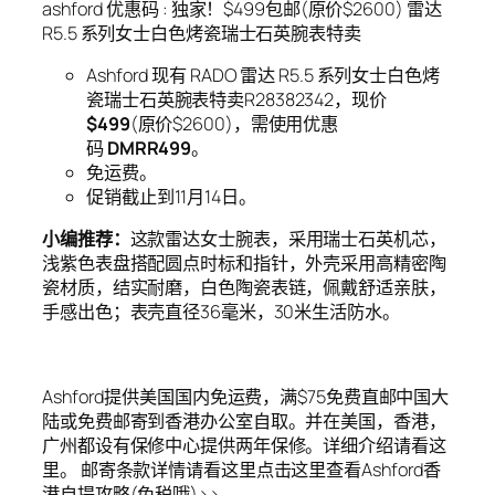
ashford 优惠码 : 独家！$499包邮(原价$2600) 雷达
R5.5 系列女士白色烤瓷瑞士石英腕表特卖
Ashford 现有 RADO 雷达 R5.5 系列女士白色烤
瓷瑞士石英腕表特卖R28382342，现价
$499
(原价$2600)，需使用优惠
码
DMRR499
。
免运费。
促销截止到11月14日。
小编推荐：
这款雷达女士腕表，采用瑞士石英机芯，
浅紫色表盘搭配圆点时标和指针，外壳采用高精密陶
瓷材质，结实耐磨，白色陶瓷表链，佩戴舒适亲肤，
手感出色；表壳直径36毫米，30米生活防水。
Ashford提供美国国内免运费，满$75免费直邮中国大
陆或免费邮寄到香港办公室自取。并在美国，香港，
广州都设有保修中心提供两年保修。详细介绍请看这
里。 邮寄条款详情请看这里点击这里查看Ashford香
港自提攻略(免税哦)>>