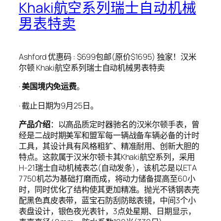
Khaki航空系列瑞士自动机械
男表特卖
Ashford 优惠码 : $699包邮(原价$1695) 独家！汉米
尔顿 Khaki航空系列瑞士自动机械男表特卖
·
美国境内免运费
。
· 截止日期为9月25日。
产品介绍
：以高品质定时器驰名的汉米尔顿手表，曾
经是二战时期美军和盟军每一辆战备车辆必备的计时
工具，其设计具有风格粗犷、精准耐用、创新大胆的
特点。这款属于汉米尔顿卡其Khaki航空系列，采用
H-21瑞士自动机械表芯(自动发条)，该机芯是以ETA
7750机芯为基础打磨而成，将动力储备提高至60小
时，同时优化了结构使其更加精准。抛光不锈钢表壳
配黑色真皮表带，蓝宝石防刮防眩表镜，中间3个小
表盘设计，银色夜光表针，3点处星期、日期显示，