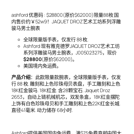
ashford 优惠码 : $28800(原价$62000)限量88枚 国
内售价约￥52w9！JAQUET DROZ艺术工坊系列浮雕
骏马男士腕表
全球限量版手表，仅发行 88 枚.
Ashford 现有雅克德罗JAQUET DROZ艺术工坊
系列浮雕骏马男士腕表，J005023275，现价
$28800
(原价$62000)。
美国境内免运费。
产品介绍
：此款限量款腕表，全球限量版手表，仅发
行 88 枚. 雕刻和上色珍珠母贝表盘，手工雕刻和上色
18K红金骏马. 18K红金. 含28颗宝石. Jaquet Droz
2653，自动上链机械机芯，双发条盒，18K红金摆陀
上饰有白色珍珠母贝和手工雕刻和上色22K红金长城.
直径41毫米. 动力储存 68小时.
Ashford提供美国国内免运费，满$75免费直邮中国大