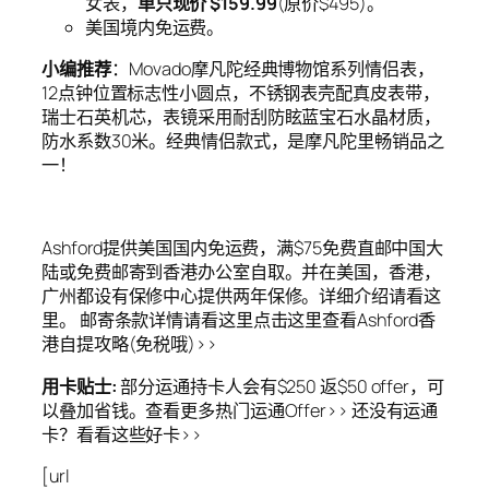
女表，
单只现价 $159.99
(原价$495)。
美国境内免运费。
小编推荐
：Movado摩凡陀经典博物馆系列情侣表，
12点钟位置标志性小圆点，不锈钢表壳配真皮表带，
瑞士石英机芯，表镜采用耐刮防眩蓝宝石水晶材质，
防水系数30米。经典情侣款式，是摩凡陀里畅销品之
一！
Ashford提供美国国内免运费，满$75免费直邮中国大
陆或免费邮寄到香港办公室自取。并在美国，香港，
广州都设有保修中心提供两年保修。详细介绍请看这
里。 邮寄条款详情请看这里点击这里查看Ashford香
港自提攻略(免税哦)>>
用卡贴士:
部分运通持卡人会有$250 返$50 offer，可
以叠加省钱。查看更多热门运通Offer>> 还没有运通
卡？看看这些好卡>>
[url