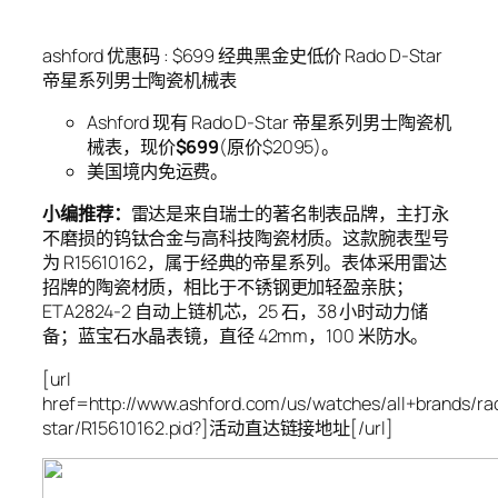
ashford 优惠码 : $699 经典黑金史低价 Rado D-Star
帝星系列男士陶瓷机械表
Ashford 现有 Rado D-Star 帝星系列男士陶瓷机
械表，现价
$699
(原价$2095)。
美国境内免运费。
小编推荐：
雷达是来自瑞士的著名制表品牌，主打永
不磨损的钨钛合金与高科技陶瓷材质。这款腕表型号
为 R15610162，属于经典的帝星系列。表体采用雷达
招牌的陶瓷材质，相比于不锈钢更加轻盈亲肤；
ETA2824-2 自动上链机芯，25 石，38 小时动力储
备；蓝宝石水晶表镜，直径 42mm，100 米防水。
[url
href=http://www.ashford.com/us/watches/all+brands/ra
star/R15610162.pid?]活动直达链接地址[/url]