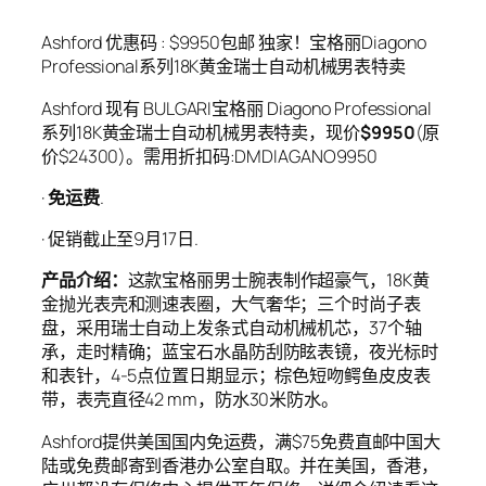
Ashford 优惠码 : $9950包邮 独家！宝格丽Diagono
Professional系列18K黄金瑞士自动机械男表特卖
Ashford 现有 BULGARI宝格丽 Diagono Professional
系列18K黄金瑞士自动机械男表特卖，现价
$9950
(原
价$24300)。需用折扣码:DMDIAGANO9950
·
免运费
.
· 促销截止至9月17日.
产品介绍：
这款宝格丽男士腕表制作超豪气，18K黄
金抛光表壳和测速表圈，大气奢华；三个时尚子表
盘，采用瑞士自动上发条式自动机械机芯，37个轴
承，走时精确；蓝宝石水晶防刮防眩表镜，夜光标时
和表针，4-5点位置日期显示；棕色短吻鳄鱼皮皮表
带，表壳直径42 mm，防水30米防水。
Ashford提供美国国内免运费，满$75免费直邮中国大
陆或免费邮寄到香港办公室自取。并在美国，香港，