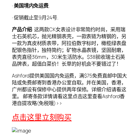
·
美国境内免运费
.
· 促销截止至9月24号.
产品介绍
: 这两款CK女表设计非常简约时尚，采用瑞
士石英机芯，抛光精钢表壳，一款表链为精钢的，另
一款为真皮材质表带，阿拉伯数字标时，橄榄绿表盘
配银色指针，独特简约；矿物水晶表镜，坚固耐磨，
表壳直径36mm，30米生活防水。$38就收瑞士石英
品牌表，超值白菜价！长草的好机会不要错过了！
Ashford提供美国国内免运费，满$75免费直邮中国大
陆或免费邮寄到香港办公室自取。并在美国，香港，
广州都设有保修中心提供两年保修。详细介绍请看这
里。 邮寄条款详情请看这里点击这里查看Ashford香
港自提攻略(免税哦)>>
点击这里立刻购买