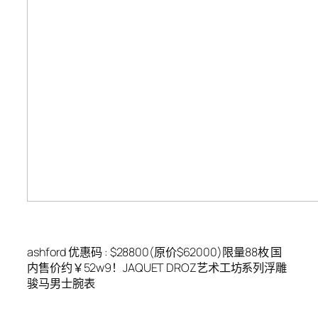
ashford 优惠码 : $28800(原价$62000)限量88枚 国
内售价约￥52w9！JAQUET DROZ艺术工坊系列浮雕
骏马男士腕表