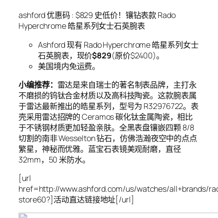
ashford 优惠码 : $829 史低价！镶钻表款 Rado
Hyperchrome 皓星系列女士石英腕表
Ashford 现有 Rado Hyperchrome 皓星系列女士
石英腕表，现价
$829
(原价$2400)。
美国境内免运费。
小编推荐：
雷达是来自瑞士的著名制表品牌，主打永
不磨损的钨钛合金材质以及高科技陶瓷。这款腕表属
于雷达最新推出的皓星系列，型号为 R32976722。表
壳采用雷达招牌的 Ceramos 碳化钛金属陶瓷，相比
于不锈钢材质更加轻盈亲肤。全黑表盘镶嵌四颗 8/8
切割的南非 Wesselton 钻石，仿佛浩瀚夜空中的点点
繁星，神秘而优雅。蓝宝石表镜美观耐磨，直径
32mm，50 米防水。
[url
href=http://www.ashford.com/us/watches/all+brands/
store60?]活动直达链接地址[/url]