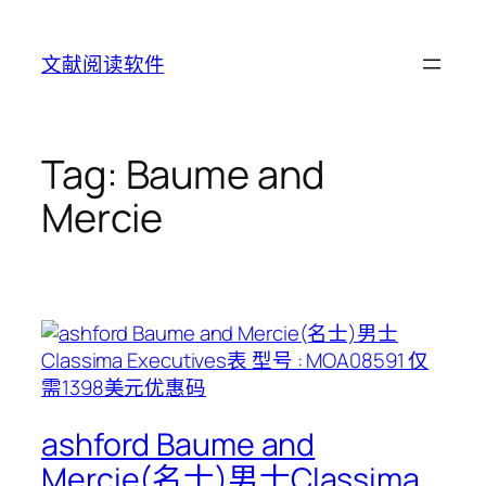
Skip
to
文献阅读软件
content
Tag:
Baume and
Mercie
ashford Baume and
Mercie(名士)男士Classima