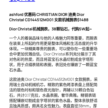
ashford 优惠码 CHRISTIAN DIOR 迪奥 Dior
Christal CD144512M001 女款机械腕表$1488
Dior Christal机械腕表，38颗钻石，代购5W起~
一个人的着装品味与他的人格魅力同等重要，而腕表
在装束上所起的作用更是整体风格和生活态度的升华
体现。一块精美尊贵的腕表，可以使你在一些重要场
合中更加优雅自信。Dior Christal系列充分展示了其
对色彩的热爱，而且将蓝宝石水晶切割成金字塔形
状，用于点缀表链和表圈，表冠处也镶嵌了一颗蓝宝
石水晶。
这款迪奥 Dior Christal CD144512M001 女款腕表，采
用瑞士自动机械机芯，精致的紫色烤漆表盘上搭配简
洁的银色时标和银色夜光指针，再辅以38颗白色钻
石，共计0.17克拉，水晶表圈，奢华典雅。精钢表链
搭配镶嵌切割成金字塔状的紫色水晶，整体亲肤舒适
且独具质感，颇具名女性魅力。表盘直径38mm，厚