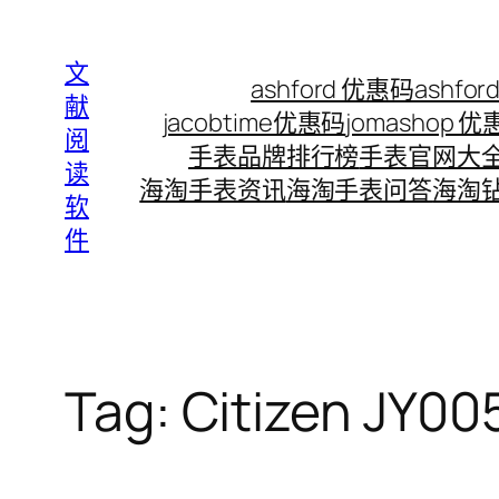
Skip
to
文
ashford 优惠码
ashf
content
献
jacobtime优惠码
jomashop 
阅
手表品牌排行榜
手表官网大
读
海淘手表资讯
海淘手表问答
海淘
软
件
Tag:
Citizen JY00