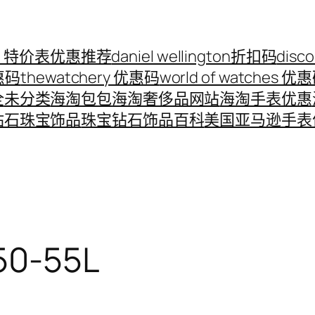
ord 特价表优惠推荐
daniel wellington折扣码
disc
优惠码
thewatchery 优惠码
world of watches 优
全
未分类
海淘包包
海淘奢侈品网站
海淘手表优惠
钻石珠宝饰品
珠宝钻石饰品百科
美国亚马逊手表
50-55L