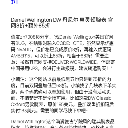
折
Daniel Wellington DW 丹尼尔·惠灵顿腕表 官
网8折+额外85折
值友zh700818分享：“现Daniel Wellington美国官网
有BUG，在结账时输入CODE：OTE，虽然显示优惠
码INVALID，但价格已变成原价8折，再输入优惠码
AMBER15，可以折上85折，相当于68折！需要注
意：虽然其官网支持DELIVER WORLDWIDE，但邮寄
中国采用UPS，会进行主动报税，建议转运购买！”
小编注：这个网站以前最低黑五也只是到75折的力
度，目前双码叠加低至68折。小编找了几块表下单实
测，两个码的确可以叠加使用，但由于没有活动页
面，不清楚是不是全场可用。比如这款DW Classic
Oxford男款腕表，原价195美元，叠加双重折扣码后
实付133美元。需要的同学尽快下单吧~
Daniel Wellington这个满满复古学院风的瑞典腕表品
牌本，简称为DW，产品外观简约精致，价格也不高