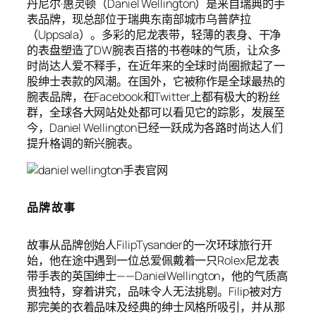
丹尼尔·惠灵顿（Daniel Wellington）是来自瑞典的手
表品牌，现总部位于瑞典东南部城市乌普萨拉
（Uppsala）。多彩的尼龙表带，轻薄的表身、干净
的表盘塑造了DW腕表百搭的书卷味的气质，让众多
时尚达人爱不释手，在近年来的全球时尚圈掀起了一
股绅士表款的风潮。在国外，它被称作是全球最热的
腕表品牌，在Facebook和Twitter上都有极大的粉丝
群，全球各大网站处处都可以看见它的踪影，发展至
今，Daniel Wellington已经一跃成为各路时尚达人们
提升格调的新兴腕表。
品牌故事
故事从品牌创始人FilipTysander的一次环球旅行开
始，他在途中遇到一位总爱佩戴着一只Rolex尼龙表
带手表的英国绅士——DanielWellington，他的气质高
贵独特，穿着讲究，品味令人无法挑剔。Filip被对方
那完美的衣着品味及经典的绅士风格所吸引，并从那