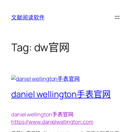
Skip
to
文献阅读软件
content
Tag:
dw官网
daniel wellington手表官网
daniel wellington手表官网:
https://www.danielwellington.com