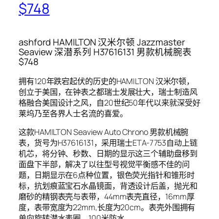
$748
ashford HAMILTON 汉米尔顿 Jazzmaster
Seaview 深潜系列 H37616131 男款机械腕表
$748
拥有120年跌宕起伏的历史的HAMILTON 汉米尔顿，
创立于美国，在钟表之都瑞士发展壮大，瑞士制造风
格融合美国设计之风，自20世纪50年代以来就深受好
莱坞乃至各界人士名流的喜爱。
这款HAMILTON Seaview Auto Chrono 男款机械腕
表，货号为H37616131，采用瑞士ETA-7753自动上链
机芯，将分钟、秒数、日期的显示这三个辅助盘移到
面盘下半部，解决了以往型号视觉平衡感不佳的问
题，日期显示在6点种位置，银色荧光指针和锥形时
标，抗划痕蓝宝石水晶镜面，背透设计后盖，抛光和
磨砂的精钢表壳与表带，44mm表壳直径，16mm厚
度，表带宽度为22mm,长度为20cm。表壳外围拥有
单向旋转潜水表圈，100米防水。