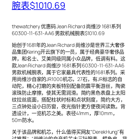
腕表$1010.69
thewatchery 优惠码 Jean Richard 尚维沙 1681系列
60300-11-631-AA6 男款机械腕表$1010.69
始创于1681年的Jean Richard 尚维沙是世界三大奢侈
品集团Kering开云旗下的一员，属于经典豪华奢侈品
牌，和名士、艾美同级同属小众品牌，低调有料。这
款Jean Richard 尚维沙 1681系列 60300-11-631-AA6
男款机械腕表，属于它家最具代表性的1681系列。采
用尚维沙自家的JR1000机芯，27石，有JR标志的自
动陀，精心打磨的夹板特别配备防震平衡游丝，陶瓷
滚珠防止摩擦，使其无需润滑。简约黑色表盘上太阳
纹拉丝底面，搭配柱状时标和点状刻度，简约大方，
三点钟处设小日历窗，夜光指针更方便夜间读数。背
透设计，一览机芯之美。表径41mm，厚10mm，
50m防水。
关于该品牌和机芯，什么值得买网友“DerekHung”有
过推荐：“尚维沙的自产机芯大三针腕表，鳄鱼皮，背