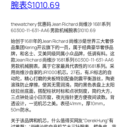
腕表$1010.69
thewatchery 优惠码 Jean Richard 尚维沙 1681系列
60300-11-631-AA6 男款机械腕表$1010.69
始创于1681年的Jean Richard 尚维沙是世界三大奢侈
品集团Kering开云旗下的一员，属于经典豪华奢侈品
牌，和名士、艾美同级同属小众品牌，低调有料。这
款Jean Richard 尚维沙 1681系列 60300-11-631-AA6
男款机械腕表，属于它家最具代表性的1681系列。采
用尚维沙自家的JR1000机芯，27石，有JR标志的自
动陀，精心打磨的夹板特别配备防震平衡游丝，陶瓷
滚珠防止摩擦，使其无需润滑。简约黑色表盘上太阳
纹拉丝底面，搭配柱状时标和点状刻度，简约大方，
三点钟处设小日历窗，夜光指针更方便夜间读数。背
透设计，一览机芯之美。表径41mm，厚10mm，
50m防水。
关于该品牌和机芯，什么值得买网友“DerekHung”有
过推荐：“尚维沙的自产机芯大三针腕表，鳄鱼皮，背