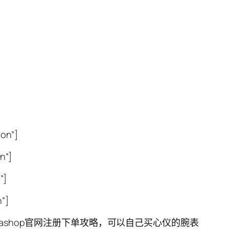
on”]
n”]
”]
”]
ashop官网注册下单攻略，可以自己买心仪的腕表