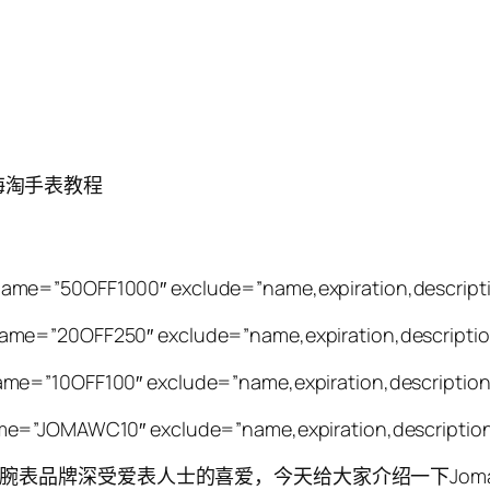
官网海淘手表教程
ame=”50OFF1000″ exclude=”name,expiration,descripti
me=”20OFF250″ exclude=”name,expiration,descriptio
me=”10OFF100″ exclude=”name,expiration,description
e=”JOMAWC10″ exclude=”name,expiration,description
售的腕表品牌深受爱表人士的喜爱，今天给大家介绍一下Jom