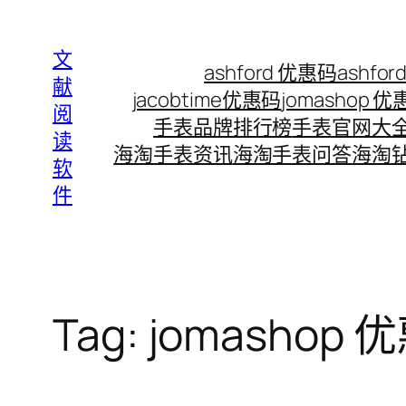
Skip
to
文
ashford 优惠码
ashf
content
献
jacobtime优惠码
jomashop 
阅
手表品牌排行榜
手表官网大
读
海淘手表资讯
海淘手表问答
海淘
软
件
Tag:
jomashop 