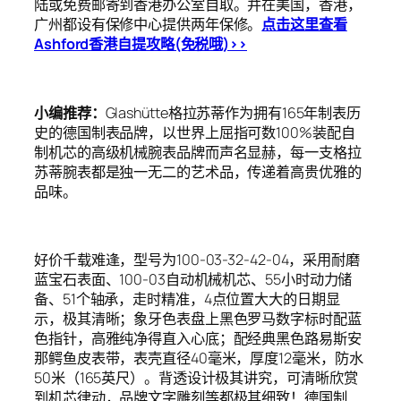
陆或免费邮寄到香港办公室自取。并在美国，香港，
广州都设有保修中心提供两年保修。
点击这里查看
Ashford香港自提攻略(免税哦)>>
小编推荐：
Glashütte格拉苏蒂作为拥有165年制表历
史的德国制表品牌，以世界上屈指可数100%装配自
制机芯的高级机械腕表品牌而声名显赫，每一支格拉
苏蒂腕表都是独一无二的艺术品，传递着高贵优雅的
品味。
好价千载难逢，型号为100-03-32-42-04，采用耐磨
蓝宝石表面、100-03自动机械机芯、55小时动力储
备、51个轴承，走时精准，4点位置大大的日期显
示，极其清晰；象牙色表盘上黑色罗马数字标时配蓝
色指针，高雅纯净得直入心底；配经典黑色路易斯安
那鳄鱼皮表带，表壳直径40毫米，厚度12毫米，防水
50米（165英尺）。背透设计极其讲究，可清晰欣赏
到机芯律动，品牌文字雕刻等都极其细致！德国制