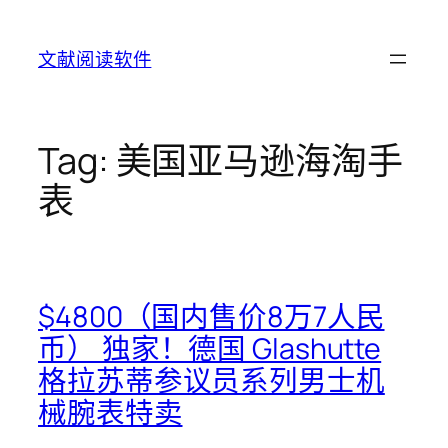
Skip
to
文献阅读软件
content
Tag:
美国亚马逊海淘手
表
$4800（国内售价8万7人民
币） 独家！德国 Glashutte
格拉苏蒂参议员系列男士机
械腕表特卖