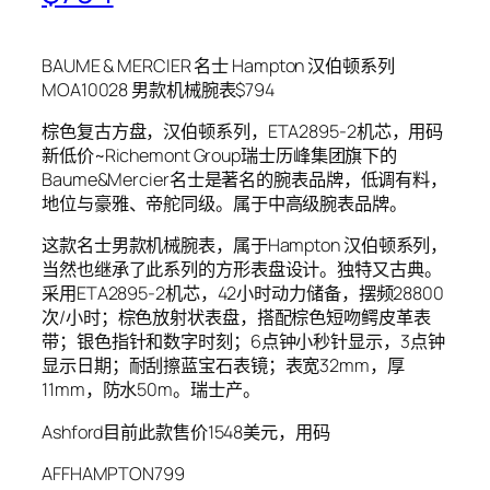
BAUME & MERCIER 名士 Hampton 汉伯顿系列
MOA10028 男款机械腕表$794
棕色复古方盘，汉伯顿系列，ETA2895-2机芯，用码
新低价~Richemont Group瑞士历峰集团旗下的
Baume&Mercier名士是著名的腕表品牌，低调有料，
地位与豪雅、帝舵同级。属于中高级腕表品牌。
这款名士男款机械腕表，属于Hampton 汉伯顿系列，
当然也继承了此系列的方形表盘设计。独特又古典。
采用ETA2895-2机芯，42小时动力储备，摆频28800
次/小时；棕色放射状表盘，搭配棕色短吻鳄皮革表
带；银色指针和数字时刻；6点钟小秒针显示，3点钟
显示日期；耐刮擦蓝宝石表镜；表宽32mm，厚
11mm，防水50m。瑞士产。
Ashford目前此款售价1548美元，用码
AFFHAMPTON799