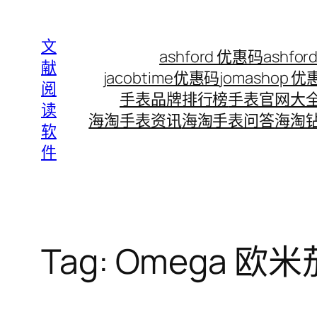
Skip
to
文
ashford 优惠码
ashf
content
献
jacobtime优惠码
jomashop 
阅
手表品牌排行榜
手表官网大
读
海淘手表资讯
海淘手表问答
海淘
软
件
Tag:
Omega 欧