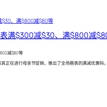
腕表满$300减$30、满$800减$8
800减$80等
站，目前其正在进行母亲节促销，推出了全场腕表的满减优惠码