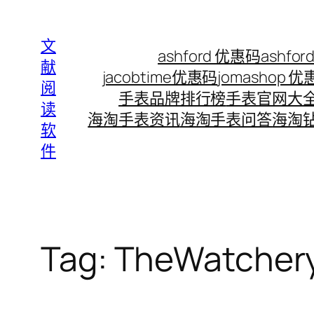
Skip
to
文
ashford 优惠码
ashf
content
献
jacobtime优惠码
jomashop 
阅
手表品牌排行榜
手表官网大
读
海淘手表资讯
海淘手表问答
海淘
软
件
Tag:
TheWatche