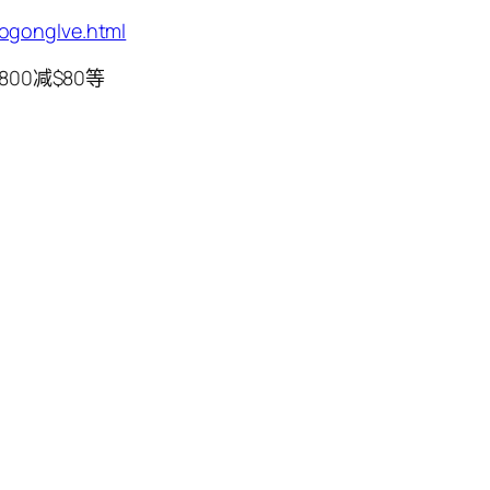
aogonglve.html
800减$80等