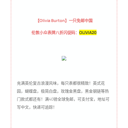
【Olivia Burton】一只免邮中国
伦敦小众表牌八折闪促码：
OLIVIA20
充满英伦复古浪漫风味，每只表都很精致！英式花
园，蝴蝶盘，极简白盘，玫瑰金黑盘，黑金钢链等热
门款式都还有！满40镑全球免邮，可支付宝，地址可
写中文，快递可追踪！