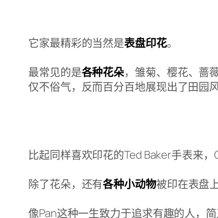
它家最精彩的当然是
表盘印花
。
最常见的是
各种花朵
，雏菊、樱花、蔷
仅不俗气，反而百分百地展现出了田园
比起同样喜欢印花的Ted Baker手表来
除了花朵，还有
各种小动物
被印在表盘
像Pan这种一生致力于追求有趣的人，