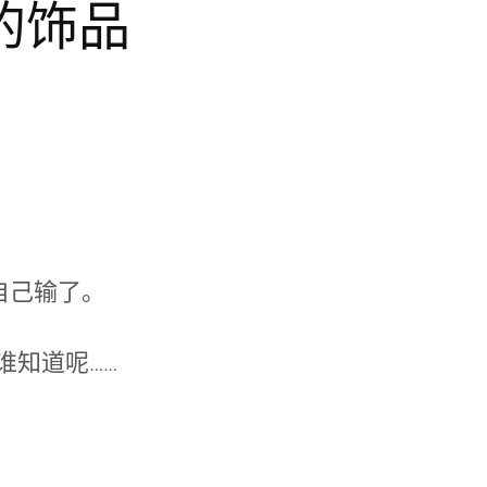
的饰品
自己输了。
谁知道呢……