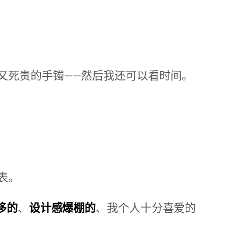
又死贵的手镯——然后我还可以看时间。
表。
侈的
、
设计感爆棚的
、我个人十分喜爱的