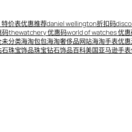
ord 特价表优惠推荐
daniel wellington折扣码
disc
优惠码
thewatchery 优惠码
world of watches 优
全
未分类
海淘包包
海淘奢侈品网站
海淘手表优惠
钻石珠宝饰品
珠宝钻石饰品百科
美国亚马逊手表