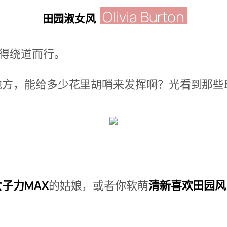
Olivia Burton
田园淑女风
吓得绕道而行。
地方，能给多少花里胡哨来发挥啊？光看到那些
子力MAX
的姑娘，或者你软萌
清新喜欢田园风