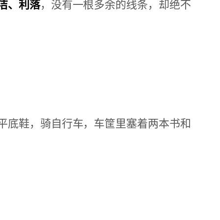
洁、利落
，没有一根多余的线条，却绝不
平底鞋，骑自行车，车筐里塞着两本书和