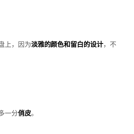
盘上，因为
淡雅的颜色和留白的设计
，不
多一分
俏皮
。