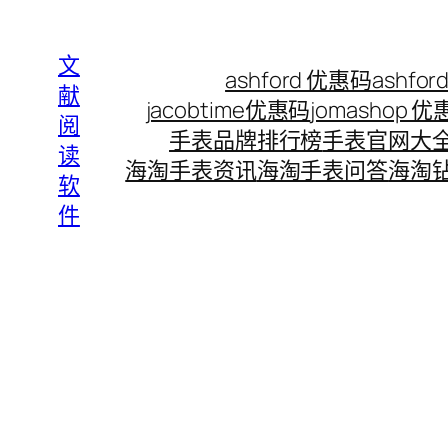
Skip
to
文
ashford 优惠码
ashf
content
献
jacobtime优惠码
jomashop 
阅
手表品牌排行榜
手表官网大
读
海淘手表资讯
海淘手表问答
海淘
软
件