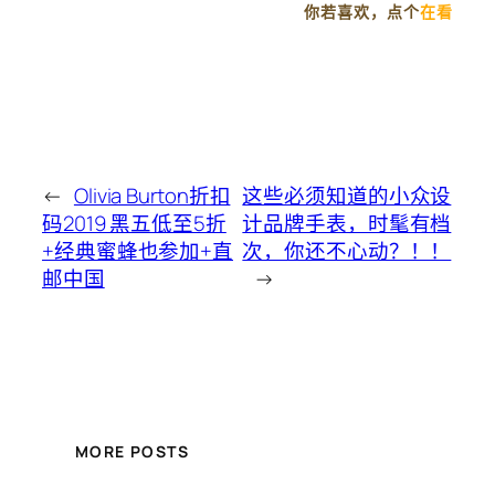
你若喜欢，点个
在
看
←
Olivia Burton折扣
这些必须知道的小众设
码2019 黑五低至5折
计品牌手表，时髦有档
+经典蜜蜂也参加+直
次，你还不心动？！！
邮中国
→
MORE POSTS