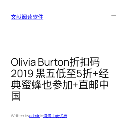
Skip
to
文献阅读软件
content
Olivia Burton折扣码
2019 黑五低至5折+经
典蜜蜂也参加+直邮中
国
Written by
admin
in
海淘手表优惠