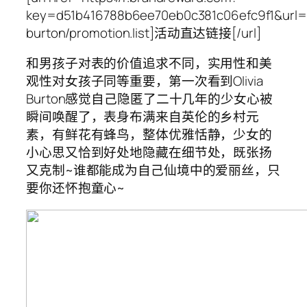
key=d51b416788b6ee70eb0c381c06efc9f1&url=ht
burton/promotion.list]活动直达链接[/url]
和男孩子对表的价值追求不同，实用性和美
观性对女孩子同等重要，第一次看到Olivia
Burton感觉自己隐匿了二十几年的少女心被
瞬间唤醒了，表身布满来自英伦的乡村元
素，有鲜花有蜂鸟，整体优雅恬静，少女的
小心思又恰到好处地隐藏在细节处，既张扬
又克制~谁都能成为自己仙境中的爱丽丝，只
要你还怀抱童心~