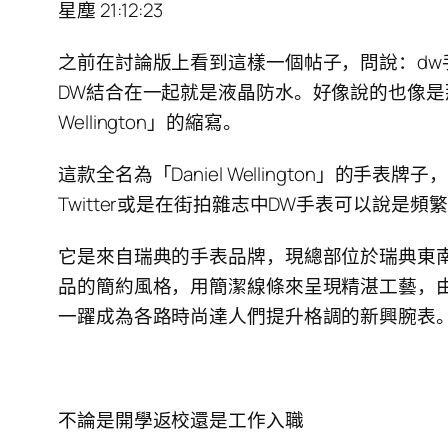
星塵 21:12:23
之前在討論版上看到這樣一個帖子，問說：dw手表是
DW結合在一起就是液晶防水。好像說的也像是那
Wellington」的縮寫。
這款全名為「Daniel Wellington」的
Twitter或是在街拍雜志中DW手表可以說是
它是來自瑞典的手表品牌，現總部位於瑞典東南
品的簡約風格，用簡潔線條來呈現精湛工藝，由瑞典
一躍成為各路時尚達人們提升格調的新興腕表
不論是開學返校還是工作入職