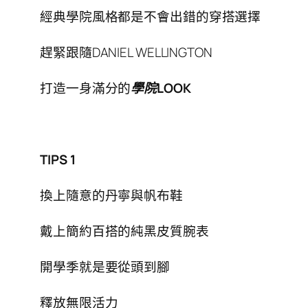
經典學院風格都是不會出錯的穿搭選擇
趕緊跟隨DANIEL WELLINGTON
打造一身滿分的
學院LOOK
TIPS 1
換上隨意的丹寧與帆布鞋
戴上簡約百搭的純黑皮質腕表
開學季就是要從頭到腳
釋放無限活力