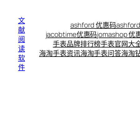
Skip
to
文
ashford 优惠码
ashf
content
献
jacobtime优惠码
jomashop 
阅
手表品牌排行榜
手表官网大
读
海淘手表资讯
海淘手表问答
海淘
软
件