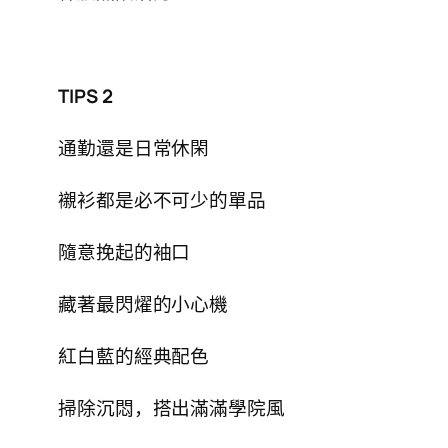
TIPS 2
通勤還是日常休閑
襯衫都是必不可少的單品
隨意挽起的袖口
藏著最閃燿的小心機
紅白藍的經典配色
掃除沉悶，搭出滿滿學院風