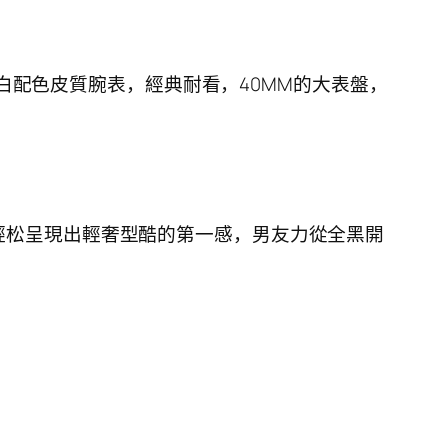
配色皮質腕表，經典耐看，40MM的大表盤，
彩輕松呈現出輕奢型酷的第一感，男友力從全黑開