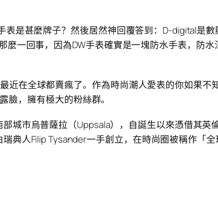
甚麼牌子？然後居然神回覆答到：D-digital是數顯的意
麼一回事，因為DW手表確實是一塊防水手表，防水深度為
手表牌子，最近在全球都賣瘋了。作為時尚潮人愛表的你如果不知
頻繁露臉，擁有極大的粉絲群。
部城市烏普薩拉（Uppsala），自誕生以來憑借其
人Filip Tysander一手創立，在時尚圈被稱作
。