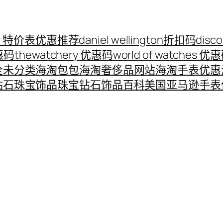
ord 特价表优惠推荐
daniel wellington折扣码
disc
优惠码
thewatchery 优惠码
world of watches 优
全
未分类
海淘包包
海淘奢侈品网站
海淘手表优惠
钻石珠宝饰品
珠宝钻石饰品百科
美国亚马逊手表