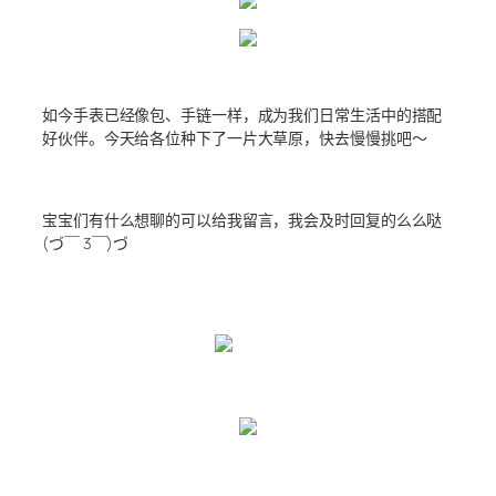
如今手表已经像包、手链一样，成为我们日常生活中的搭配
好伙伴。今天给各位种下了一片大草原，快去慢慢挑吧～
宝宝们有什么想聊的可以给我留言，我会及时回复的么么哒
(づ￣ 3￣)づ