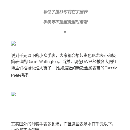
躲过了撞衫却栽在了撞表
手表可不是越贵越时髦哦
▼
说到千元以下的小众手表，大家都会想起彩色尼龙表带和极
简表盘的Daniel Wellington。当然，现在DW已经被各大网红
博主们推得快烂大街了……比如最近的新款
金属表带的Classic
Petite系列
其实国外的时装手表多到爆，而且这些表基本在千元以下，
小众却不小气哦~