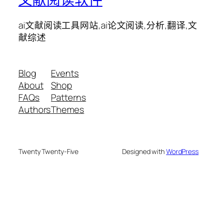
ai文献阅读工具网站,ai论文阅读,分析,翻译,文
献综述
Blog
Events
About
Shop
FAQs
Patterns
Authors
Themes
Twenty Twenty-Five
Designed with
WordPress