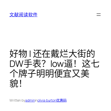
Skip
to
文献阅读软件
content
好物 | 还在戴烂大街的
DW手表？low逼！这七
个牌子明明便宜又美
貌！
Written by
admin
in
olivia burton优惠码