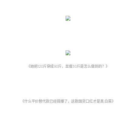
《她把120斤穿成90斤，显瘦30斤是怎么做到的？》
《什么平价替代款已经弱爆了，这款国货口红才是真.白菜》