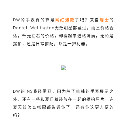
DW的手表真的算是
网红爆款
了吧？来自
瑞士
的
Daniel Wellington无数明星都戴过，而且价格合
适，千元左右的价格，却看起来逼格满满，无论是
摆拍，还是日常搭配，都是一把利器。
DW的INS我经常逛，因为除了单纯的手表展示之
外，还有一些和夏日着装放在一起的摆拍图片，连
夏天该怎么搭配都告诉你了，还有你这更方便的
吗？