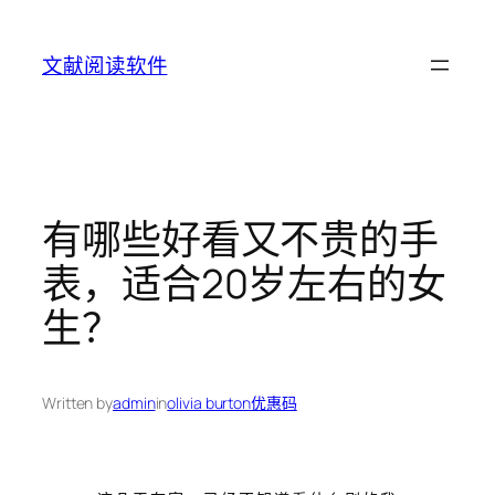
Skip
to
文献阅读软件
content
有哪些好看又不贵的手
表，适合20岁左右的女
生？
Written by
admin
in
olivia burton优惠码