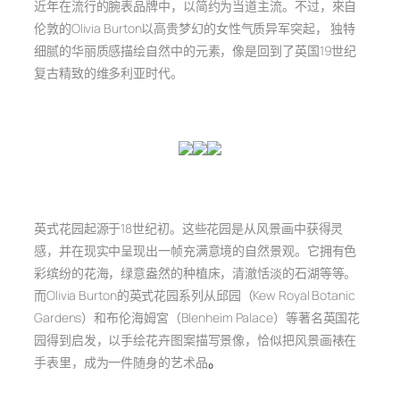
近年在流行的腕表品牌中，以简约为当道主流。不过，來自
伦敦的Olivia Burton以高贵梦幻的女性气质异军突起， 独特
细腻的华丽质感描绘自然中的元素，像是回到了英国19世纪
复古精致的维多利亚时代。
英式花园起源于18世纪初。这些花园是从风景画中获得灵
感，并在现实中呈现出一帧充满意境的自然景观。它拥有色
彩缤纷的花海，绿意盎然的种植床，清澈恬淡的石湖等等。
而Olivia Burton的英式花园系列从邱园（Kew Royal Botanic
Gardens）和布伦海姆宮（Blenheim Palace）等著名英国花
园得到启发，以手绘花卉图案描写景像，恰似把风景画裱在
手表里，成为一件随身的艺术品
。