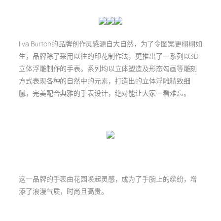
liva Burton的品牌创作灵感源自大自然，为了令图案更栩栩如
生，品牌除了采用以往的印花制作法，更推出了一系列以3D
立体浮雕制作的手表。系列均以立体塑造及形态勾画等雕刻
方式表现各种的自然中的元素，打造出的立体浮雕精致细
腻，完美配合典雅的手表设计，绝对能让大家一看难忘。
这一品牌的手表由花园唤起灵感，成为了手腕上的缤纷，增
添了浪漫气质，时尚且高贵。