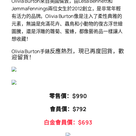
Olivia Burton來自英國倫敦，由Lesa Bennett和
JemmaFennings兩位女生於2012創立，是非常年輕
有活力的品牌。Olivia Burton像是注入了柔性典雅的
元素，無論是充滿花卉、蟲鳥和小動物的復古浮世繪
圖騰，還是浮雕的雛菊、蜜蜂，都像藝術品一樣讓人
想收藏！
反應熱烈，現已再度回貨，歡
Olivia Burton手錶
迎留貨！
零售價：$990
會員價：$792
白金會員價：$693