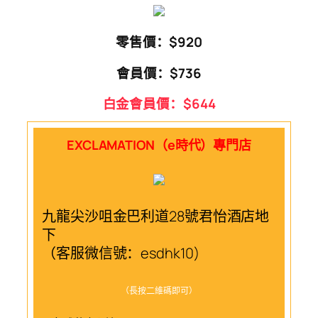
零售價：$920
會員價：$736
白金會員價：$644
EXCLAMATION（e時代）專門店
九龍尖沙咀金巴利道28號君怡酒店地
下
（客服微信號：esdhk10)
（長按二維碼即可）