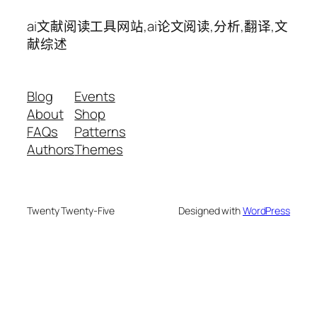
ai文献阅读工具网站,ai论文阅读,分析,翻译,文
献综述
Blog
Events
About
Shop
FAQs
Patterns
Authors
Themes
Twenty Twenty-Five
Designed with
WordPress