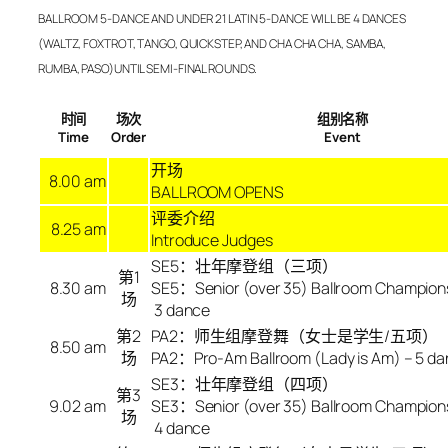
BALLROOM 5-DANCE AND UNDER 21 LATIN 5-DANCE WILL BE 4 DANCES
(WALTZ, FOXTROT, TANGO, QUICKSTEP, AND CHA CHA CHA, SAMBA,
RUMBA, PASO)UNTIL SEMI-FINAL ROUNDS.
时间
场次
组别名称
Time
Order
Event
开场
8.00 am
BALLROOM OPENS
评委介绍
8.25 am
Introduce Judges
SE5：壮年摩登组（三项）
第
1
8.30 am
SE5：Senior (over 35) Ballroom Champion
场
3 dance
第
2
PA2：师生组摩登舞（女士是学生/五项）
8.50 am
场
PA2：Pro-Am Ballroom (Lady is Am) – 5 d
SE3：壮年摩登组（四项）
第
3
9.02 am
SE3：Senior (over 35) Ballroom Champion
场
4 dance