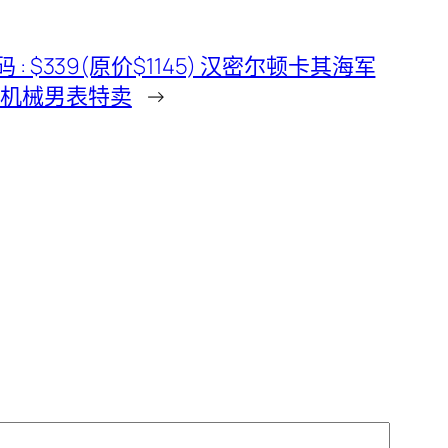
惠码 : $339(原价$1145) 汉密尔顿卡其海军
动机械男表特卖
→