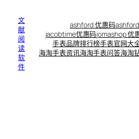
Skip
to
文
ashford 优惠码
ashf
content
献
jacobtime优惠码
jomashop 
阅
手表品牌排行榜
手表官网大
读
海淘手表资讯
海淘手表问答
海淘
软
件