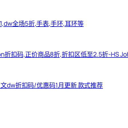
2021,dw全场5折,手表,手环,耳环等
hnson折扣码,正价商品8折,折扣区低至2.5折-HS J
5中文dw折扣码/优惠码1月更新 款式推荐