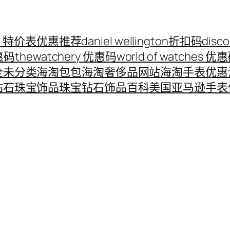
ord 特价表优惠推荐
daniel wellington折扣码
disc
优惠码
thewatchery 优惠码
world of watches 优
全
未分类
海淘包包
海淘奢侈品网站
海淘手表优惠
钻石珠宝饰品
珠宝钻石饰品百科
美国亚马逊手表