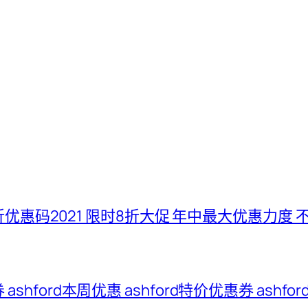
五折优惠码2021 限时8折大促 年中最大优惠力度 
惠券 ashford本周优惠 ashford特价优惠券 ash