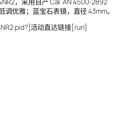
用自产 Cal. AN 4500-2892
，低调优雅；蓝宝石表镜，直径 43mm。
P974NR2.pid?]活动直达链接[/url]