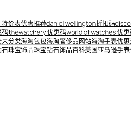
ord 特价表优惠推荐
daniel wellington折扣码
disc
优惠码
thewatchery 优惠码
world of watches 优
全
未分类
海淘包包
海淘奢侈品网站
海淘手表优惠
钻石珠宝饰品
珠宝钻石饰品百科
美国亚马逊手表