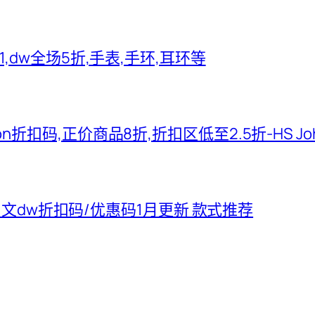
2021,dw全场5折,手表,手环,耳环等
hnson折扣码,正价商品8折,折扣区低至2.5折-HS J
5中文dw折扣码/优惠码1月更新 款式推荐