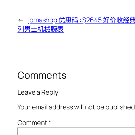
←
jomashop 优惠码 : $2645 好价收经典
列男士机械腕表
Comments
Leave a Reply
Your email address will not be published
Comment
*