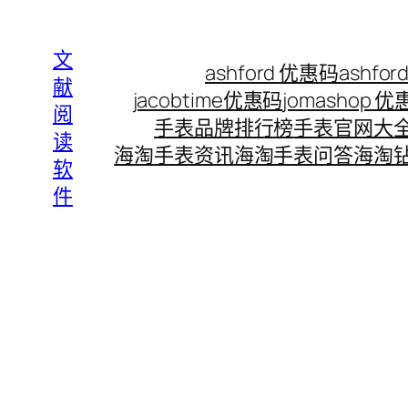
Skip
to
文
ashford 优惠码
ashf
content
献
jacobtime优惠码
jomashop 
阅
手表品牌排行榜
手表官网大
读
海淘手表资讯
海淘手表问答
海淘
软
件