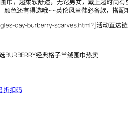
子羊绒围巾，超柔软舒适，无论男女，戴上超时尚
颜色还有得选哦~~英伦风童鞋必备款，搭配毛
singles-day-burberry-scarves.html?]活动直达链
hop精选BURBERRY经典格子羊绒围巾热卖
惠码 折扣码