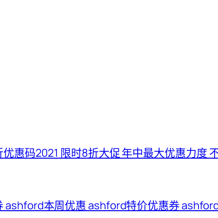
五折优惠码2021 限时8折大促 年中最大优惠力度 
惠券 ashford本周优惠 ashford特价优惠券 ash