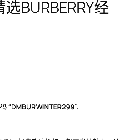
p精选BURBERRY经
惠码
“
DMBURWINTER299
”.