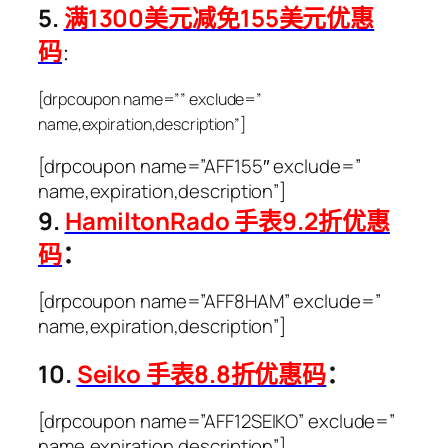
5.
满1300美元减免155美元优惠
码
：
[drpcoupon name=”” exclude=”
name,expiration,description”]
[drpcoupon name=”AFF155″ exclude=”
name,expiration,description”]
9.
HamiltonRado 手表9.2折优惠
码
：
[drpcoupon name=”AFF8HAM” exclude=”
name,expiration,description”]
10.
Seiko 手表8.8折优惠码
：
[drpcoupon name=”AFF12SEIKO” exclude=”
name,expiration,description”]