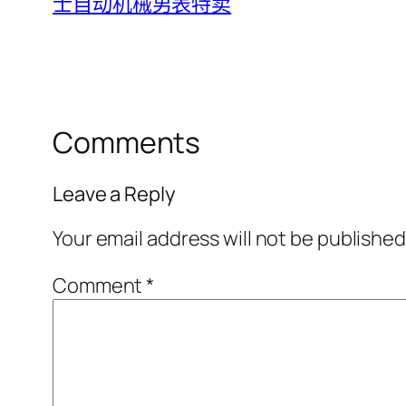
士自动机械男表特卖
Comments
Leave a Reply
Your email address will not be published
Comment
*