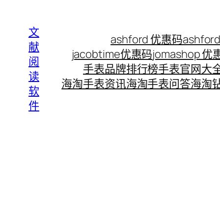
Skip
to
文
ashford 优惠码
ashf
content
献
jacobtime优惠码
jomashop 
阅
手表品牌排行榜
手表官网大
读
海淘手表资讯
海淘手表问答
海淘
软
件