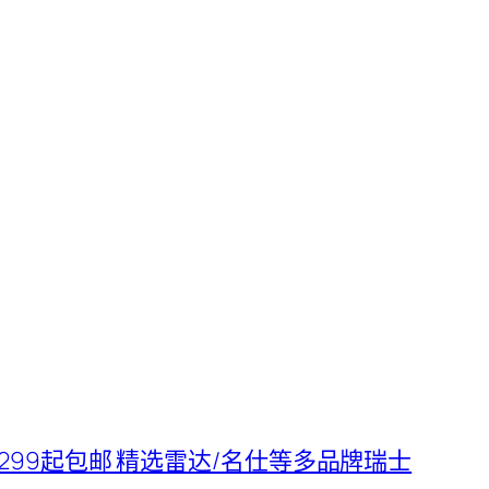
 : $299起包邮 精选雷达/名仕等多品牌瑞士