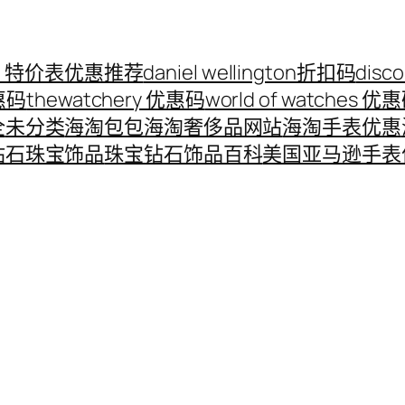
ord 特价表优惠推荐
daniel wellington折扣码
disc
优惠码
thewatchery 优惠码
world of watches 优
全
未分类
海淘包包
海淘奢侈品网站
海淘手表优惠
钻石珠宝饰品
珠宝钻石饰品百科
美国亚马逊手表