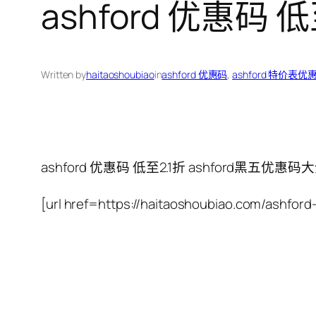
ashford 优惠码 
Written by
haitaoshoubiao
in
ashford 优惠码
, 
ashford 特价表优
ashford 优惠码 低至2.1折 ashford黑五优惠码
[url href=https://haitaoshoubiao.com/as