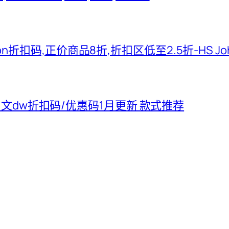
hnson折扣码,正价商品8折,折扣区低至2.5折-HS J
5中文dw折扣码/优惠码1月更新 款式推荐