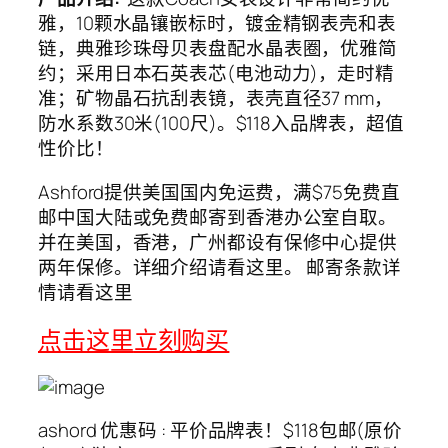
雅，10颗水晶镶嵌标时，镀金精钢表壳和表
链，典雅珍珠母贝表盘配水晶表圈，优雅简
约；采用日本石英表芯(电池动力)，走时精
准；矿物晶石抗刮表镜，表壳直径37 mm，
防水系数30米(100尺)。$118入品牌表，超值
性价比！
Ashford提供美国国内免运费，满$75免费直
邮中国大陆或免费邮寄到香港办公室自取。
并在美国，香港，广州都设有保修中心提供
两年保修。详细介绍请看这里。 邮寄条款详
情请看这里
点击这里
立刻购买
ashord 优惠码 : 平价品牌表！$118包邮(原价