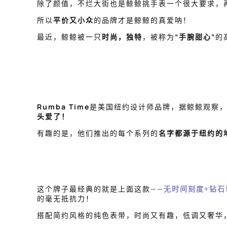
除了颜值，不烂大街也是鲸鲸挑手表一个很大要求，
所以
平价又小众
的品牌才是鲸鲸的真爱呐！
最近，鲸鲸被一只
时尚，独特
，被称为
“手腕甜心”
的
Rumba Time
是美国纽约设计师品牌，据鲸鲸观察，它已
头爱了！
有趣的是，他们推出的每个系列的
名字都源于纽约的
这个牌子最经典的就是上面这款——
无时间刻度+钻石
的毫无抵抗力！
搭配简约风格的纯色表带，时尚又有趣，低调又奢华