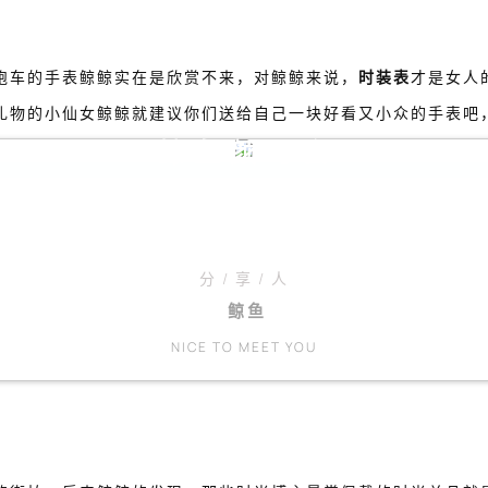
跑车的手表鲸鲸实在是欣赏不来，对鲸鲸来说，
时装表
才是女人
礼物的小仙女鲸鲸就建议你们送给自己一块好看又小众的手表吧
鲸 鱼 颜 习 会
第348期
分 / 享 / 人
鲸鱼
NICE TO MEET YOU