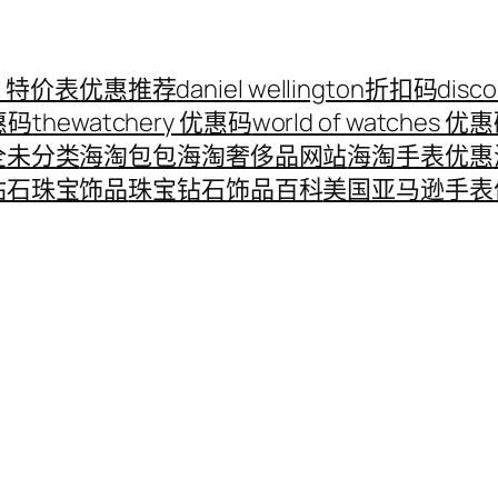
ord 特价表优惠推荐
daniel wellington折扣码
disc
优惠码
thewatchery 优惠码
world of watches 优
全
未分类
海淘包包
海淘奢侈品网站
海淘手表优惠
钻石珠宝饰品
珠宝钻石饰品百科
美国亚马逊手表