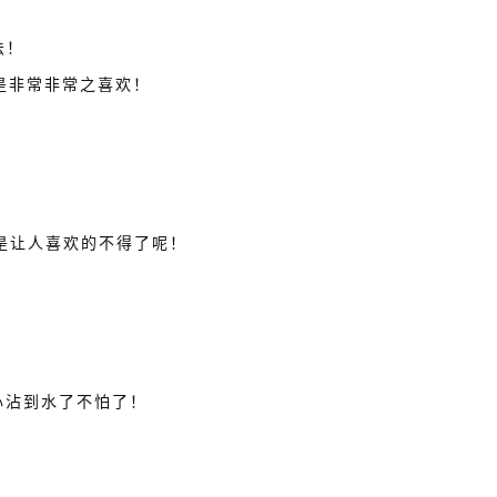
法！
是非常非常之喜欢！
是让人喜欢的不得了呢！
心沾到水了不怕了！