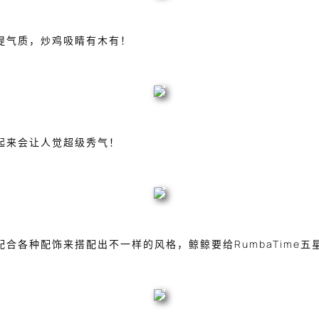
提气质，炒鸡吸睛有木有！
起来会让人觉超级秀气！
合各种配饰来搭配出不一样的风格，鲸鲸要给RumbaTime五