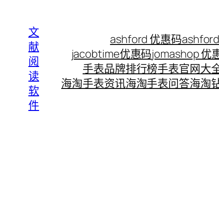
Skip
to
文
ashford 优惠码
ashf
content
献
jacobtime优惠码
jomashop 
阅
手表品牌排行榜
手表官网大
读
海淘手表资讯
海淘手表问答
海淘
软
件