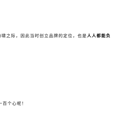
融海啸之际，因此当时创立品牌的定位，也是
人人都能负
一百个心呢！