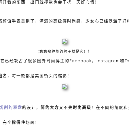
再好看的东西一出门就撞款也会干扰一天好心情！
高颜值手表美到了，满满的高级感时尚感，少女心已经泛滥了好
(鲸鲸被种草的牌子就是它！）
经攻占了很多国外时尚博主的Facebook，Instagram和Tw
地名
，每一款都是美国街头的缩影！
切割的表盘
的设计
，
简约大方
又不失
时尚高级
！在不同的角度和
，完全撑得住场面！