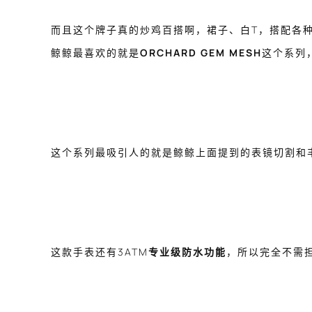
而且这个牌子真的炒鸡百搭啊，裙子、白T，搭配各种
鲸鲸最喜欢的就是
ORCHARD GEM MESH
这个系列
这个系列最吸引人的就是鲸鲸上面提到的表镜切割和
这款手表还有3ATM
专业级防水功能
，所以完全不需