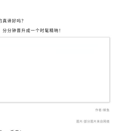
的真谛好吗？
，分分钟晋升成一个时髦精呐！
作者/鲸鱼
图片/
部分图片来自网络