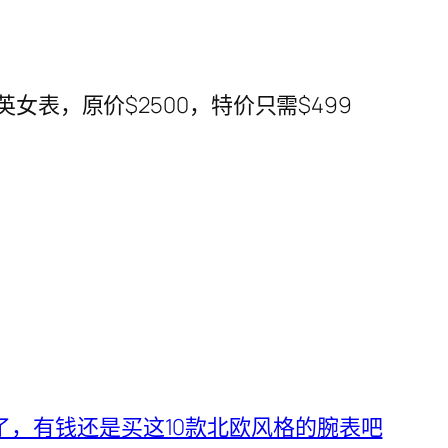
霓系列石英女表，原价$2500，特价只需$499
了，有钱还是买这10款北欧风格的腕表吧