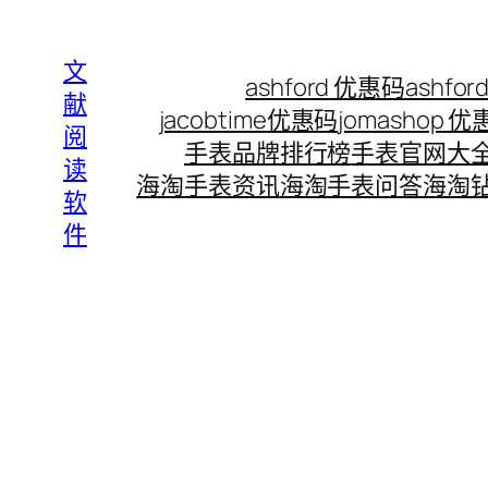
Skip
to
文
ashford 优惠码
ashf
content
献
jacobtime优惠码
jomashop 
阅
手表品牌排行榜
手表官网大
读
海淘手表资讯
海淘手表问答
海淘
软
件