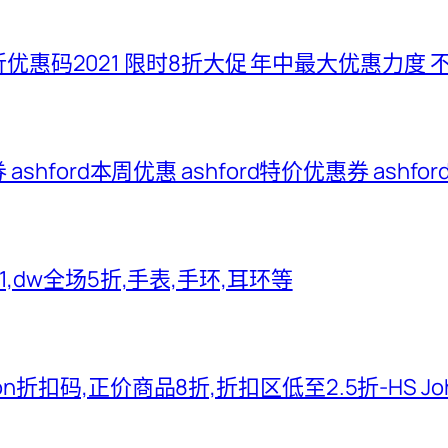
五折优惠码2021 限时8折大促 年中最大优惠力度 
惠券 ashford本周优惠 ashford特价优惠券 ash
2021,dw全场5折,手表,手环,耳环等
hnson折扣码,正价商品8折,折扣区低至2.5折-HS J