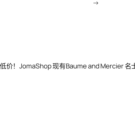
→
码 : 史低价！JomaShop 现有Baume and Merc