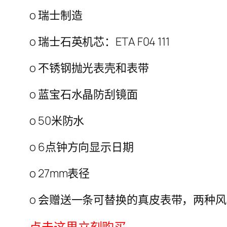
o 瑞士制造
o 瑞士石英机芯：ETA F04 111
o 不锈钢抛光表壳和表带
o 蓝宝石水晶防刮镜面
o 50米防水
o 6点钟方向显示日期
o 27mm表径
o 会赠送一条可替换的真皮表带，两种
点击这里立刻购买