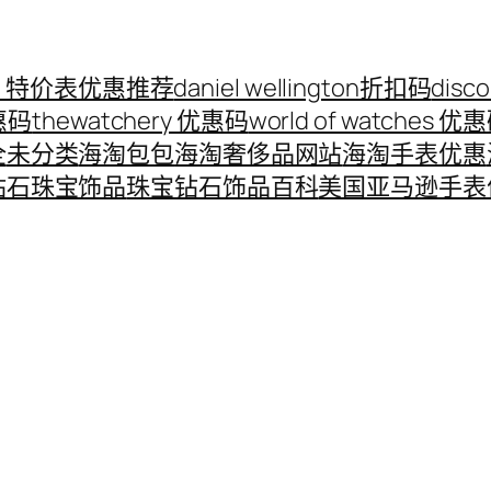
ord 特价表优惠推荐
daniel wellington折扣码
disc
优惠码
thewatchery 优惠码
world of watches 优
全
未分类
海淘包包
海淘奢侈品网站
海淘手表优惠
钻石珠宝饰品
珠宝钻石饰品百科
美国亚马逊手表